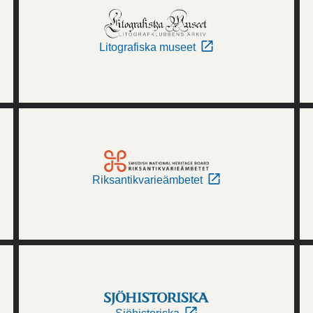
Litografiska museet
Riksantikvarieämbetet