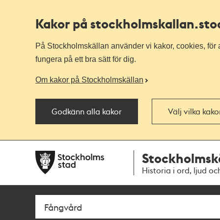
Kakor på stockholmskallan
.st
På Stockholmskällan använder vi kakor, cookies, för a
fungera på ett bra sätt för dig.
Om kakor på Stockholmskällan
Godkänn alla kakor
Välj vilka kak
Till
Till
Stockholmsk
navigationen
huvudinnehållet
Historia i ord, ljud oc
Sök
Fritextsök