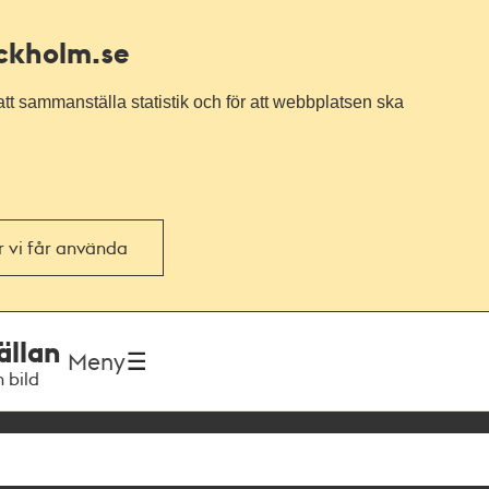
ockholm.se
tt sammanställa statistik och för att webbplatsen ska
or vi får använda
ällan
Meny
h bild