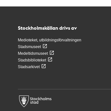
Kontakt
Stockholmskällan
Stockholmskällan drivs av
Medioteket, utbildningsförvaltningen
Stadsmuseet
Medeltidsmuseet
Stadsbiblioteket
Stadsarkivet