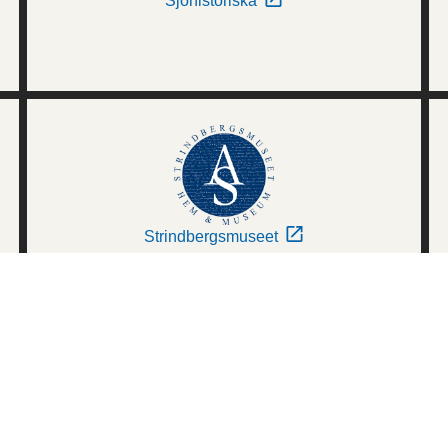
Sjöhistoriska
Strindbergsmuseet