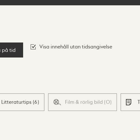
Visa innehåll utan tidsangivelse
a på tid
Litteraturtips
(
6
)
Film & rörlig bild
(
0
)