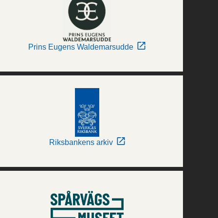
Prins Eugens Waldemarsudde
Riksbankens arkiv