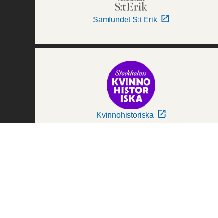
Samfundet S:t Erik
Kvinnohistoriska
Världskulturmuseerna