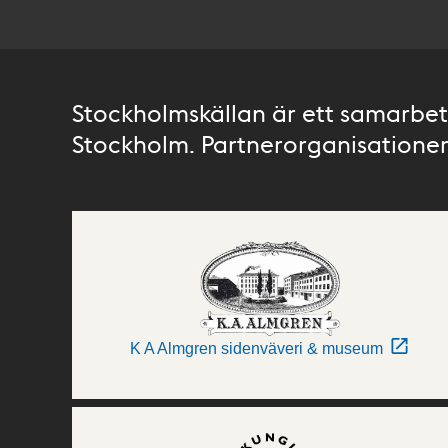
Stockholmskällan är ett samarbete
Stockholm. Partnerorganisationer 
K A Almgren sidenväveri & museum