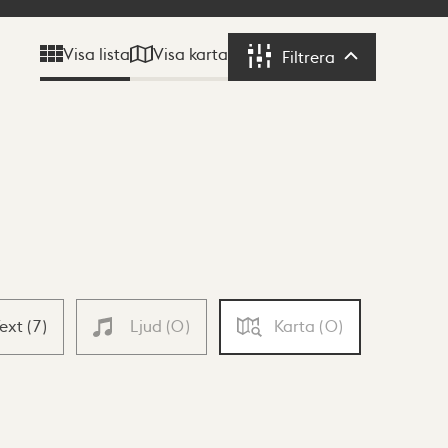
Visa karta
Visa lista
Filtrera
Filtrera
Text
(
7
)
Ljud
(
0
)
Karta
(
0
)