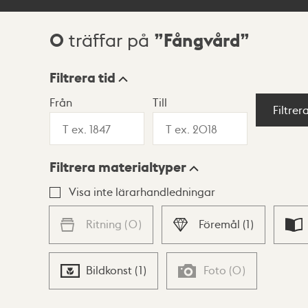
0
Fångvård
träffar på
Sökresultat
Filtrera tid
Från
Till
Visningsläge
Filtrer
Filtrera materialtyper
Lista
Karta
Visa inte lärarhandledningar
Ritning
(
0
)
Föremål
(
1
)
Bildkonst
(
1
)
Foto
(
0
)