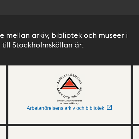
 mellan arkiv, bibliotek och museer i
till Stockholmskällan är:
Arbetarrörelsens arkiv och bibliotek