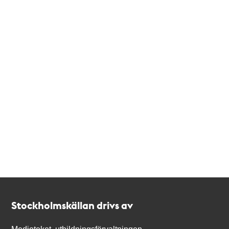
Kontakt
Stockholmskällan
Stockholmskällan drivs av