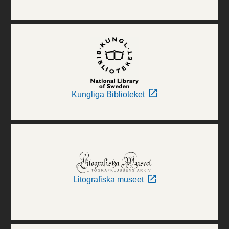
Kungliga Biblioteket
Litografiska museet