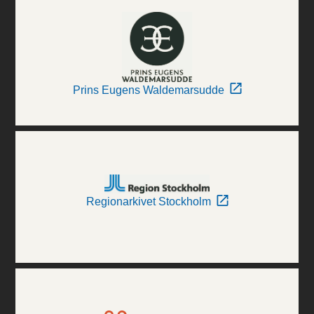
Prins Eugens Waldemarsudde
Regionarkivet Stockholm