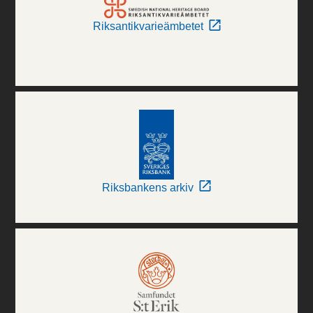
Riksantikvarieämbetet
Riksbankens arkiv