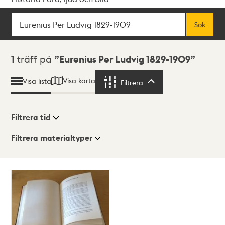
Sök
Fritextsök
Sök
Sökresultat
1
träff på
Eurenius Per Ludvig 1829-1909
Visa karta
Visa lista
Filtrera
Filtrera
Filtrera tid
Filtrera materialtyper
Visningsläge
Totalt
1
träffar
Lista
Karta