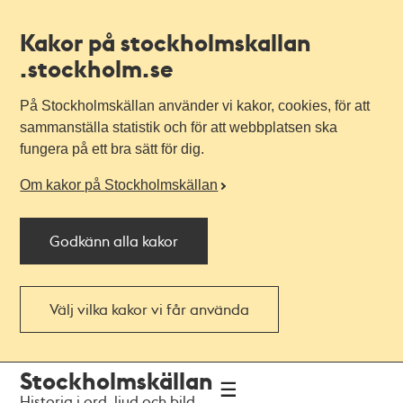
Kakor på stockholmskallan
.stockholm.se
På Stockholmskällan använder vi kakor, cookies, för att
sammanställa statistik och för att webbplatsen ska
fungera på ett bra sätt för dig.
Om kakor på Stockholmskällan
Godkänn alla kakor
Välj vilka kakor vi får använda
Till
Till
Stockholmskällan
navigationen
huvudinnehållet
Historia i ord, ljud och bild