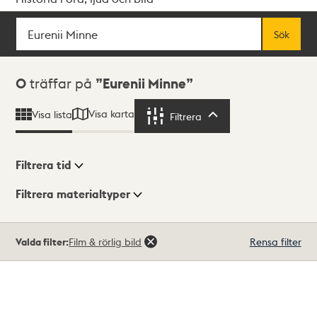
Sök
Fritextsök
Sök
Sökresultat
0
träffar på
Eurenii Minne
Visa karta
Visa lista
Filtrera
Filtrera
Filtrera tid
Filtrera materialtyper
Visningsläge
Totalt
Valda filter:
Film & rörlig bild
Rensa filter
0
träffar
Lista
Karta