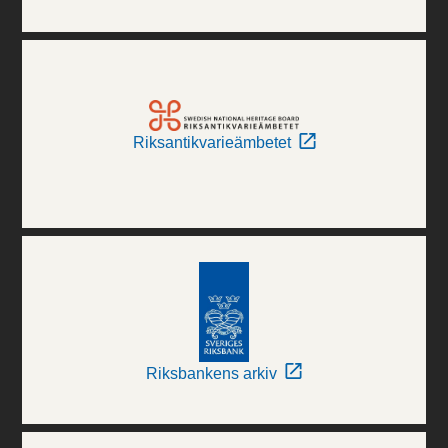
Riksantikvarieämbetet
Riksbankens arkiv