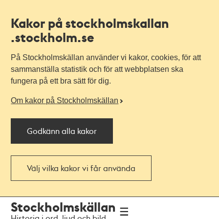
Kakor på stockholmskallan
.stockholm.se
På Stockholmskällan använder vi kakor, cookies, för att
sammanställa statistik och för att webbplatsen ska
fungera på ett bra sätt för dig.
Om kakor på Stockholmskällan
Godkänn alla kakor
Välj vilka kakor vi får använda
Till
Till
Stockholmskällan
navigationen
huvudinnehållet
Historia i ord, ljud och bild