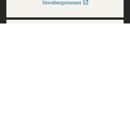
Strindbergsmuseet
Thielska Galleriet
Världskulturmuseerna