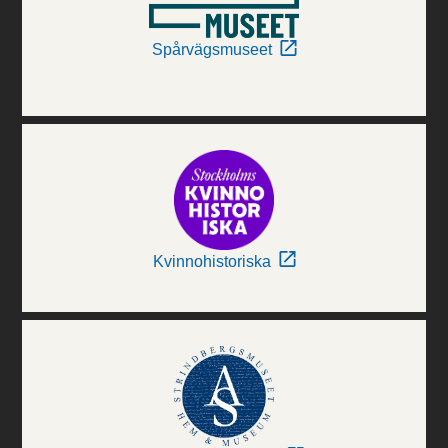
Spårvägsmuseet
Kvinnohistoriska