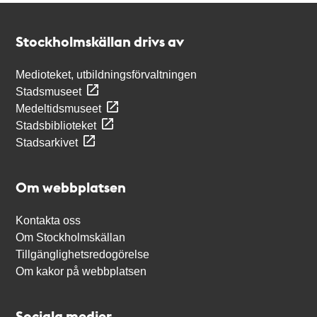
Kontakt
Stockholmskällan
Stockholmskällan drivs av
Medioteket, utbildningsförvaltningen
Stadsmuseet
Medeltidsmuseet
Stadsbiblioteket
Stadsarkivet
Om webbplatsen
Kontakta oss
Om Stockholmskällan
Tillgänglighetsredogörelse
Om kakor på webbplatsen
Sociala medier