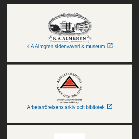
K A Almgren sidenväveri & museum
Arbetarrörelsens arkiv och bibliotek