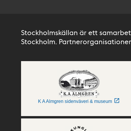
Stockholmskällan är ett samarbete
Stockholm. Partnerorganisationer 
K A Almgren sidenväveri & museum