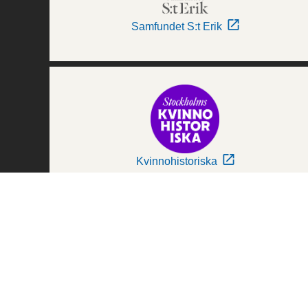
Samfundet S:t Erik
Kvinnohistoriska
Världskulturmuseerna