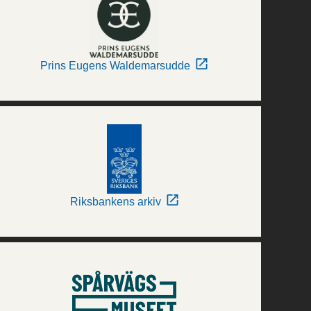
Prins Eugens Waldemarsudde
Riksbankens arkiv