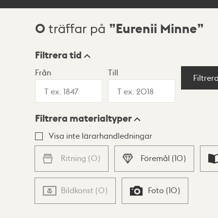
0
Eurenii Minne
träffar på
Sökresultat
Filtrera tid
Från
Till
Visningsläge
Filtrer
Filtrera materialtyper
Lista
Karta
Visa inte lärarhandledningar
Ritning
(
0
)
Föremål
(
10
)
Bildkonst
(
0
)
Foto
(
10
)