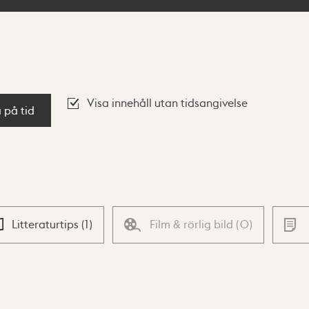
Visa innehåll utan tidsangivelse
a på tid
Litteraturtips
(
1
)
Film & rörlig bild
(
0
)