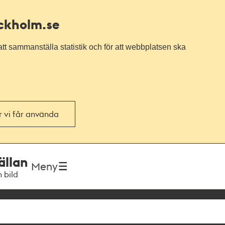
ockholm.se
tt sammanställa statistik och för att webbplatsen ska
or vi får använda
ällan
Meny
h bild