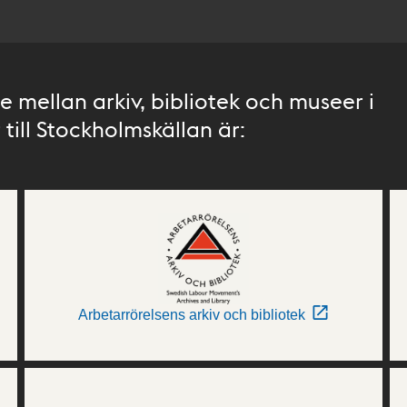
 mellan arkiv, bibliotek och museer i
till Stockholmskällan är:
Arbetarrörelsens arkiv och bibliotek