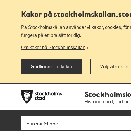
Kakor på stockholmskallan
.st
På Stockholmskällan använder vi kakor, cookies, för a
fungera på ett bra sätt för dig.
Om kakor på Stockholmskällan
Godkänn alla kakor
Välj vilka kak
Till
Till
Stockholmsk
navigationen
huvudinnehållet
Historia i ord, ljud oc
Sök
Fritextsök