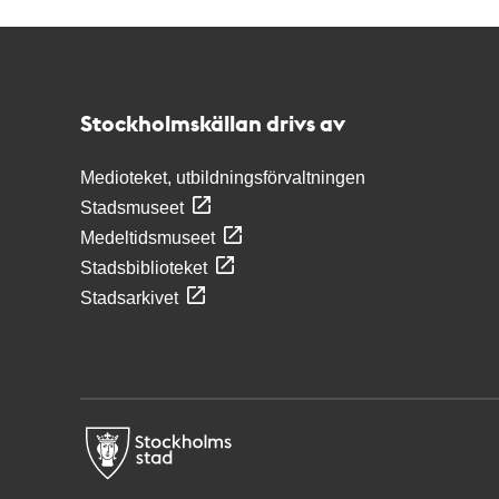
Kontakt
Stockholmskällan
Stockholmskällan drivs av
Medioteket, utbildningsförvaltningen
Stadsmuseet
Medeltidsmuseet
Stadsbiblioteket
Stadsarkivet