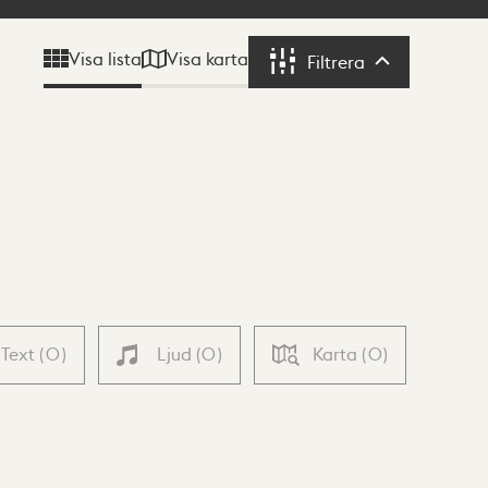
Visa karta
Visa lista
Filtrera
Filtrera
Text
(
0
)
Ljud
(
0
)
Karta
(
0
)