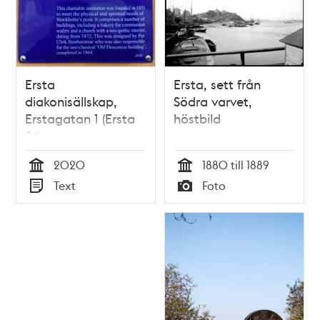
Ersta
Ersta, sett från
diakonisällskap,
Södra varvet,
Erstagatan 1 (Ersta
höstbild
24)
2020
1880 till 1889
Tid
Tid
Text
Foto
Typ
Typ