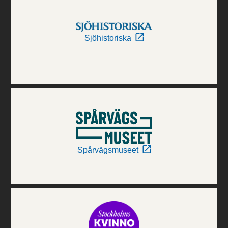
Sjöhistoriska
Spårvägsmuseet