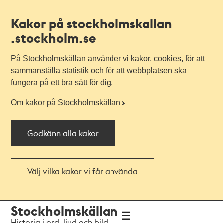
Kakor på stockholmskallan
.stockholm.se
På Stockholmskällan använder vi kakor, cookies, för att
sammanställa statistik och för att webbplatsen ska
fungera på ett bra sätt för dig.
Om kakor på Stockholmskällan
Godkänn alla kakor
Välj vilka kakor vi får använda
Till
Till
Stockholmskällan
navigationen
huvudinnehållet
Historia i ord, ljud och bild