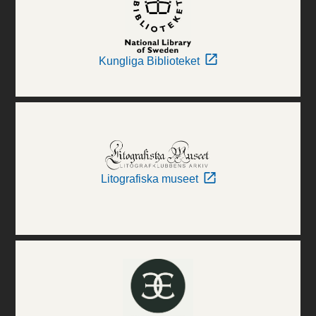
Kungliga Biblioteket
Litografiska museet