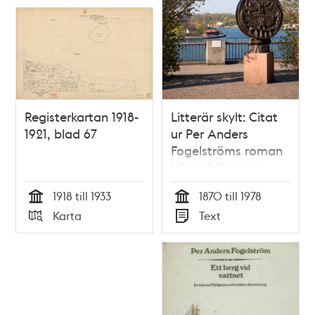
Registerkartan 1918-
Litterär skylt: Citat
1921, blad 67
ur Per Anders
Fogelströms roman
Mina drömmars
stad
1918 till 1933
1870 till 1978
Tid
Tid
Karta
Text
Typ
Typ