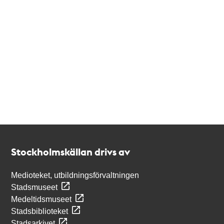
Kontakt
Stockholmskällan
Stockholmskällan drivs av
Medioteket, utbildningsförvaltningen
Stadsmuseet
Medeltidsmuseet
Stadsbiblioteket
Stadsarkivet