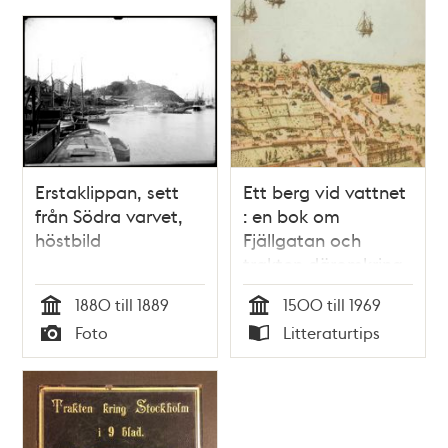
Erstaklippan, sett
Ett berg vid vattnet
från Södra varvet,
: en bok om
höstbild
Fjällgatan och
trakten däromkring
/ Per Anders
1880 till 1889
1500 till 1969
Fogelström
Tid
Tid
Foto
Litteraturtips
Typ
Typ