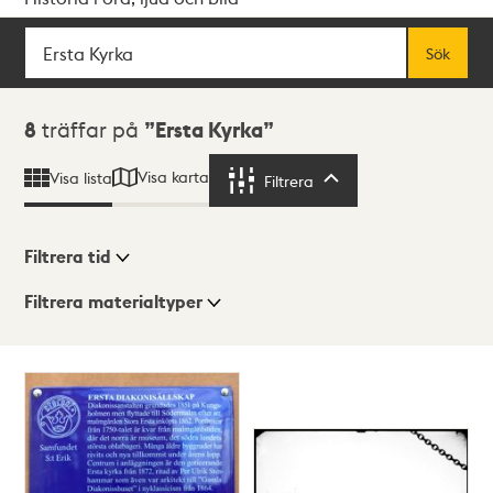
Sök
Fritextsök
Sök
Sökresultat
8
träffar på
Ersta Kyrka
Visa karta
Visa lista
Filtrera
Filtrera
Filtrera tid
Filtrera materialtyper
Visningsläge
Totalt
8
träffar
Lista
Karta