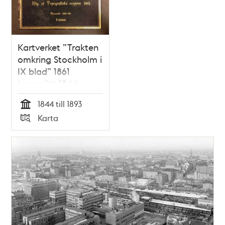
Kartverket ”Trakten
omkring Stockholm i
IX blad” 1861
(uppmätt 1844-
1850, översedd 1891-
1844 till 1893
1893)
Tid
Karta
Typ