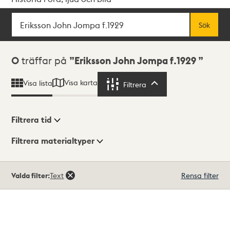
Sök
Fritextsök
Sök
Sökresultat
0
träffar på
Eriksson John Jompa f.1929
Visa karta
Visa lista
Filtrera
Filtrera
Filtrera tid
Filtrera materialtyper
Visningsläge
Totalt
Valda filter:
Text
Rensa filter
0
träffar
Lista
Karta