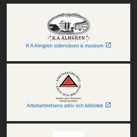
K A Almgren sidenväveri & museum
Arbetarrörelsens arkiv och bibliotek