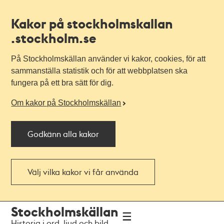
Kakor på stockholmskallan
.stockholm.se
På Stockholmskällan använder vi kakor, cookies, för att
sammanställa statistik och för att webbplatsen ska
fungera på ett bra sätt för dig.
Om kakor på Stockholmskällan
Godkänn alla kakor
Välj vilka kakor vi får använda
Till
Till
Stockholmskällan
navigationen
huvudinnehållet
Historia i ord, ljud och bild