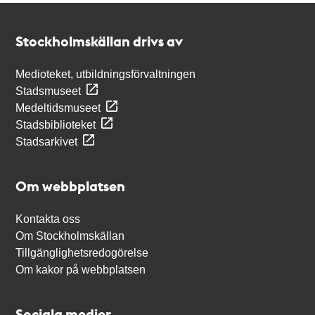
Kontakt
Stockholmskällan
Stockholmskällan drivs av
Medioteket, utbildningsförvaltningen
Stadsmuseet
Medeltidsmuseet
Stadsbiblioteket
Stadsarkivet
Om webbplatsen
Kontakta oss
Om Stockholmskällan
Tillgänglighetsredogörelse
Om kakor på webbplatsen
Sociala medier