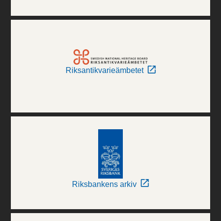
Riksantikvarieämbetet
Riksbankens arkiv