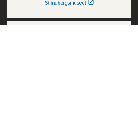
Strindbergsmuseet
Thielska Galleriet
Världskulturmuseerna