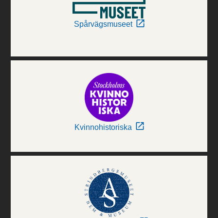
Spårvägsmuseet
Kvinnohistoriska