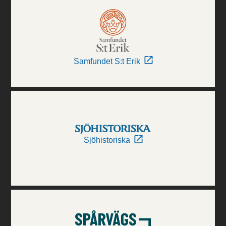
Samfundet S:t Erik
Sjöhistoriska