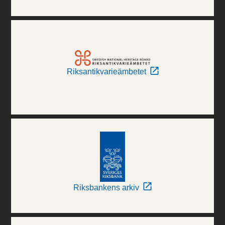
Riksantikvarieämbetet
Riksbankens arkiv