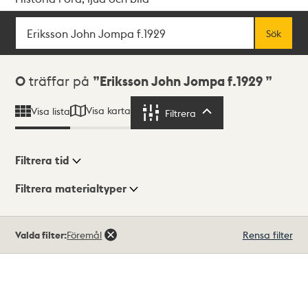
Sök
Fritextsök
Sök
Sökresultat
0
träffar på
Eriksson John Jompa f.1929
Visa karta
Visa lista
Filtrera
Filtrera
Filtrera tid
Filtrera materialtyper
Visningsläge
Totalt
Valda filter:
Föremål
Rensa filter
0
träffar
Lista
Karta