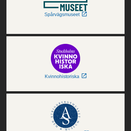
Spårvägsmuseet
Kvinnohistoriska