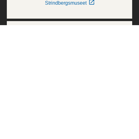
Strindbergsmuseet
Thielska Galleriet
Världskulturmuseerna