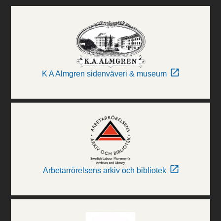
K A Almgren sidenväveri & museum
Arbetarrörelsens arkiv och bibliotek