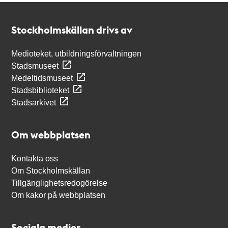
Kontakt
Stockholmskällan
Stockholmskällan drivs av
Medioteket, utbildningsförvaltningen
Stadsmuseet
Medeltidsmuseet
Stadsbiblioteket
Stadsarkivet
Om webbplatsen
Kontakta oss
Om Stockholmskällan
Tillgänglighetsredogörelse
Om kakor på webbplatsen
Sociala medier