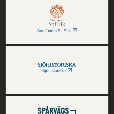
Samfundet S:t Erik
Sjöhistoriska