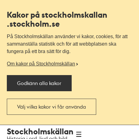
Kakor på stockholmskallan
.stockholm.se
På Stockholmskällan använder vi kakor, cookies, för att
sammanställa statistik och för att webbplatsen ska
fungera på ett bra sätt för dig.
Om kakor på Stockholmskällan
Godkänn alla kakor
Välj vilka kakor vi får använda
Till
Till
Stockholmskällan
navigationen
huvudinnehållet
Historia i ord, ljud och bild