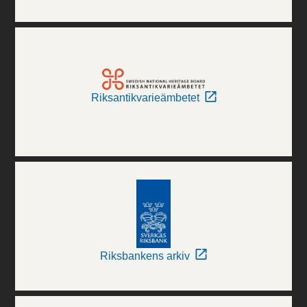
Riksantikvarieämbetet
Riksbankens arkiv