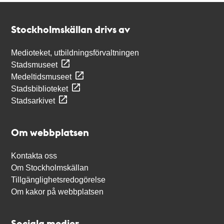
Kontakt
Stockholmskällan
Stockholmskällan drivs av
Medioteket, utbildningsförvaltningen
Stadsmuseet
Medeltidsmuseet
Stadsbiblioteket
Stadsarkivet
Om webbplatsen
Kontakta oss
Om Stockholmskällan
Tillgänglighetsredogörelse
Om kakor på webbplatsen
Sociala medier