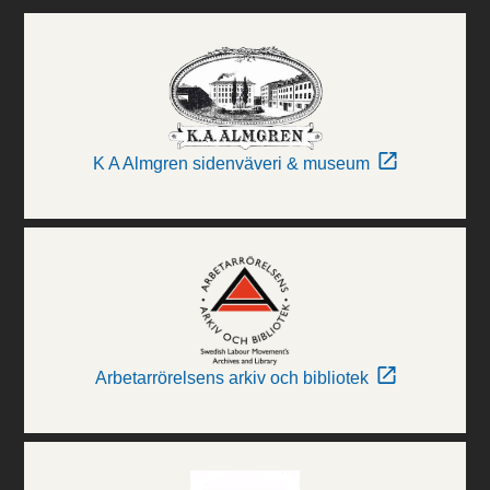
K A Almgren sidenväveri & museum
Arbetarrörelsens arkiv och bibliotek