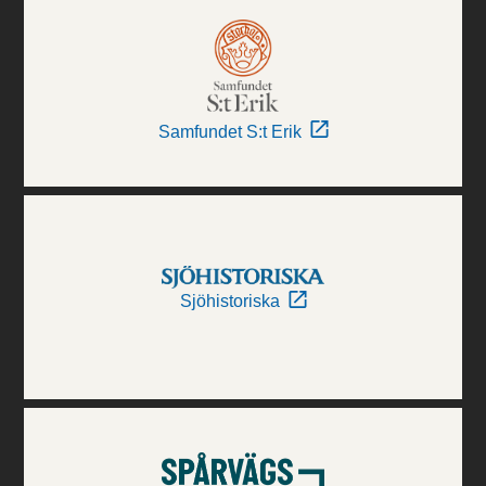
Samfundet S:t Erik
Sjöhistoriska