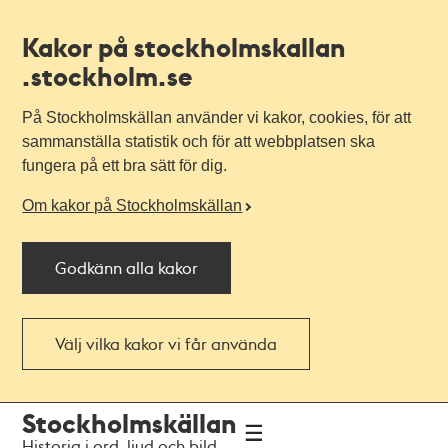
Kakor på stockholmskallan
.stockholm.se
På Stockholmskällan använder vi kakor, cookies, för att
sammanställa statistik och för att webbplatsen ska
fungera på ett bra sätt för dig.
Om kakor på Stockholmskällan
Godkänn alla kakor
Välj vilka kakor vi får använda
Till
Till
Stockholmskällan
navigationen
huvudinnehållet
Historia i ord, ljud och bild