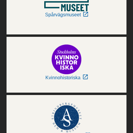
Spårvägsmuseet
Kvinnohistoriska