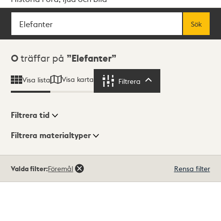
Sök
Fritextsök
Sök
Sökresultat
0
träffar på
Elefanter
Visa karta
Visa lista
Filtrera
Filtrera
Filtrera tid
Filtrera materialtyper
Visningsläge
Totalt
Valda filter:
Föremål
Rensa filter
0
träffar
Lista
Karta