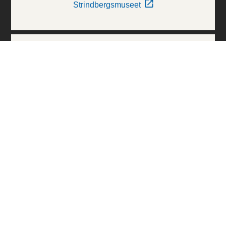
Strindbergsmuseet
Thielska Galleriet
Världskulturmuseerna