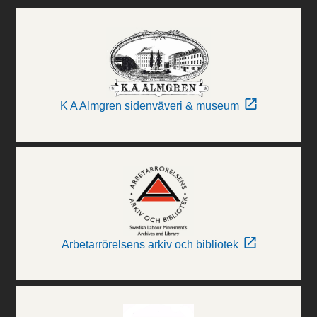
K A Almgren sidenväveri & museum
Arbetarrörelsens arkiv och bibliotek