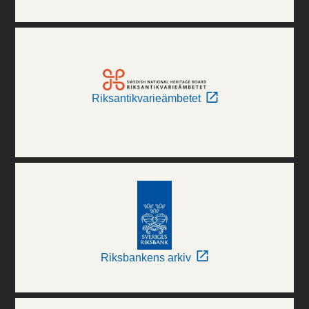
Riksantikvarieämbetet
Riksbankens arkiv