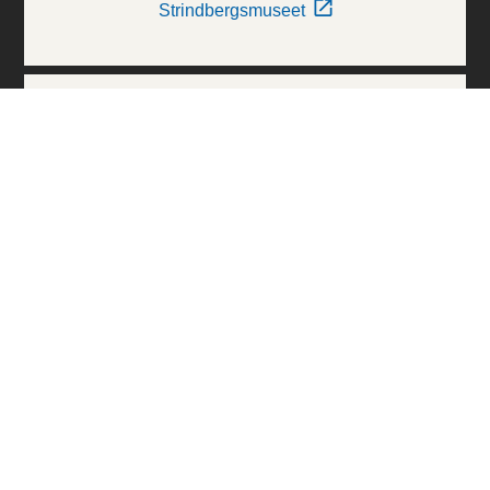
Strindbergsmuseet
Thielska Galleriet
Världskulturmuseerna