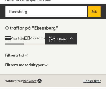
Sök
Fritextsök
Sök
Sökresultat
0
träffar på
Ekensberg
Visa karta
Visa lista
Filtrera
Filtrera
Filtrera tid
Filtrera materialtyper
Visningsläge
Totalt
Valda filter:
Bildkonst
Rensa filter
0
träffar
Lista
Karta