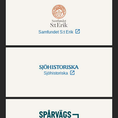
Samfundet S:t Erik
Sjöhistoriska