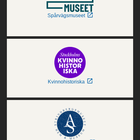
Spårvägsmuseet
Kvinnohistoriska