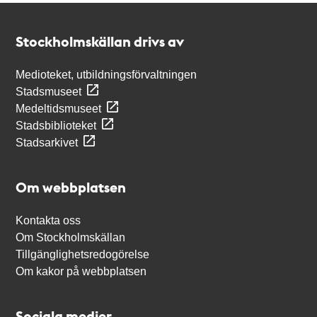
Kontakt
Stockholmskällan
Stockholmskällan drivs av
Medioteket, utbildningsförvaltningen
Stadsmuseet
Medeltidsmuseet
Stadsbiblioteket
Stadsarkivet
Om webbplatsen
Kontakta oss
Om Stockholmskällan
Tillgänglighetsredogörelse
Om kakor på webbplatsen
Sociala medier