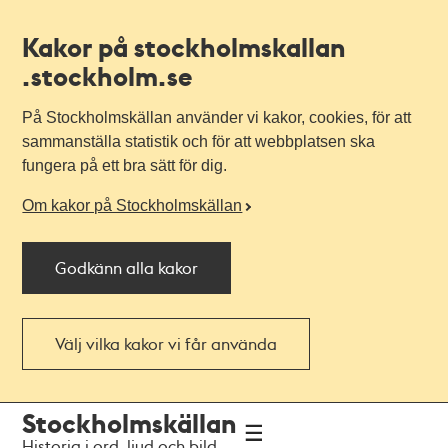
Kakor på stockholmskallan
.stockholm.se
På Stockholmskällan använder vi kakor, cookies, för att
sammanställa statistik och för att webbplatsen ska
fungera på ett bra sätt för dig.
Om kakor på Stockholmskällan
Godkänn alla kakor
Välj vilka kakor vi får använda
Till
Till
Stockholmskällan
navigationen
huvudinnehållet
Historia i ord, ljud och bild