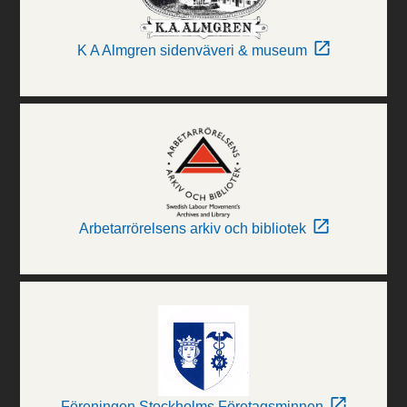
K A Almgren sidenväveri & museum
Arbetarrörelsens arkiv och bibliotek
Föreningen Stockholms Företagsminnen