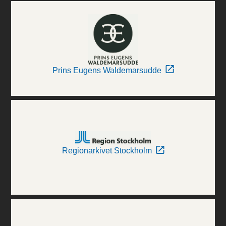
Prins Eugens Waldemarsudde
Regionarkivet Stockholm