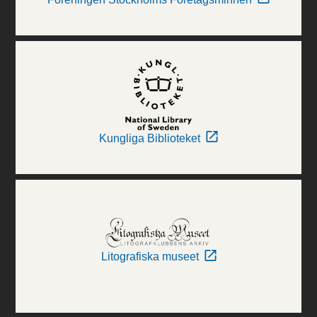
Kungliga Biblioteket
Litografiska museet