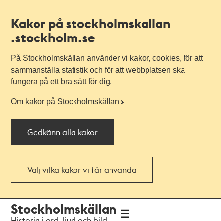
Kakor på stockholmskallan
.stockholm.se
På Stockholmskällan använder vi kakor, cookies, för att
sammanställa statistik och för att webbplatsen ska
fungera på ett bra sätt för dig.
Om kakor på Stockholmskällan
Godkänn alla kakor
Välj vilka kakor vi får använda
Till
Till
Stockholmskällan
navigationen
huvudinnehållet
Historia i ord, ljud och bild