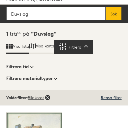
Sök
Fritextsök
Sök
Sökresultat
1
träff på
Duvslag
Visa karta
Visa lista
Filtrera
Filtrera
Filtrera tid
Filtrera materialtyper
Visningsläge
Totalt
Valda filter:
Bildkonst
Rensa filter
1
träffar
Lista
Karta