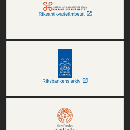
Riksantikvarieämbetet
Riksbankens arkiv