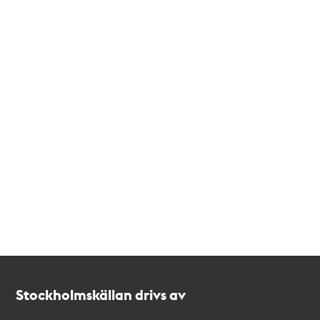
Kontakt
Stockholmskällan
Stockholmskällan drivs av