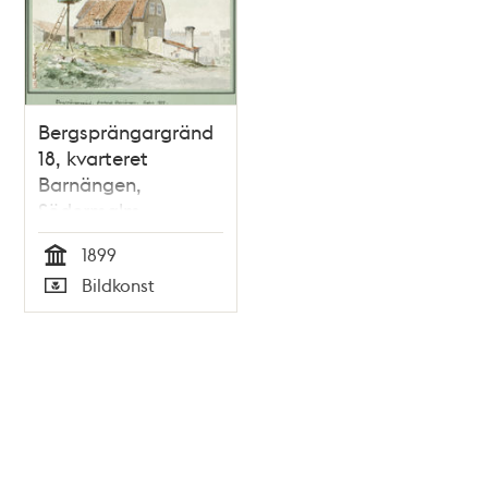
Bergsprängargränd
18, kvarteret
Barnängen,
Södermalm
1899
Tid
Bildkonst
Typ