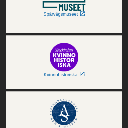
Spårvägsmuseet
Kvinnohistoriska