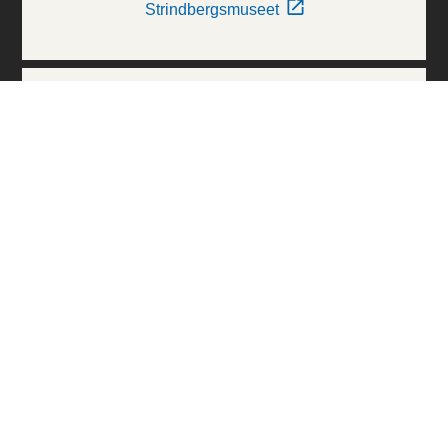
Strindbergsmuseet
Thielska Galleriet
Världskulturmuseerna