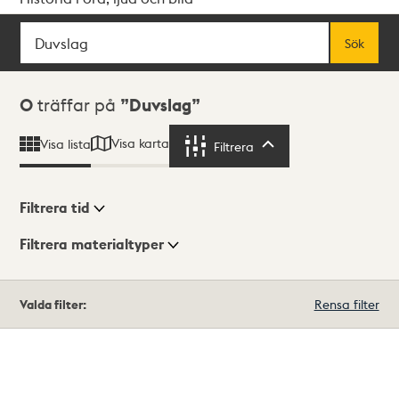
Sök
Fritextsök
Sök
Sökresultat
0
träffar på
Duvslag
Visa karta
Visa lista
Filtrera
Filtrera
Filtrera tid
Filtrera materialtyper
Visningsläge
Totalt
Valda filter:
Rensa filter
0
träffar
Lista
Karta