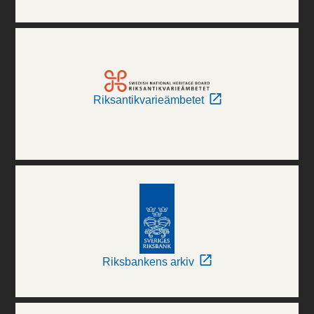
Riksantikvarieämbetet
Riksbankens arkiv