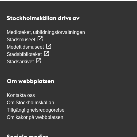
Kontakt
Stockholmskällan
Stockholmskällan drivs av
Medioteket, utbildningsförvaltningen
Stadsmuseet
Medeltidsmuseet
Stadsbiblioteket
Stadsarkivet
Om webbplatsen
Kontakta oss
Om Stockholmskällan
Tillgänglighetsredogörelse
Om kakor på webbplatsen
Sociala medier