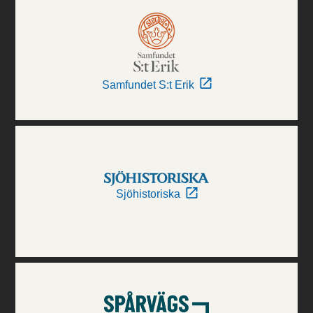
Samfundet S:t Erik
Sjöhistoriska