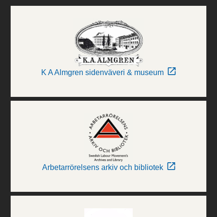
K A Almgren sidenväveri & museum
Arbetarrörelsens arkiv och bibliotek