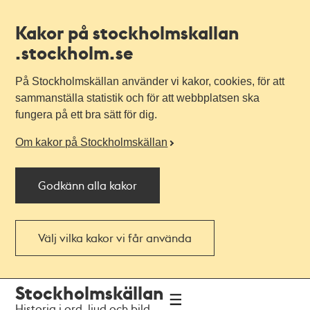
Kakor på stockholmskallan
.stockholm.se
På Stockholmskällan använder vi kakor, cookies, för att
sammanställa statistik och för att webbplatsen ska
fungera på ett bra sätt för dig.
Om kakor på Stockholmskällan
Godkänn alla kakor
Välj vilka kakor vi får använda
Till
Till
Stockholmskällan
navigationen
huvudinnehållet
Historia i ord, ljud och bild