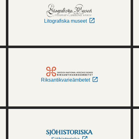
Litografiska museet
Riksantikvarieämbetet