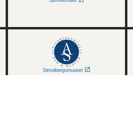
Sjöhistoriska
Strindbergsmuseet