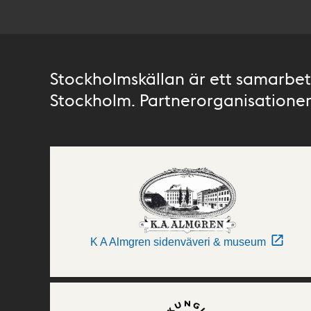
Stockholmskällan är ett samarbete
Stockholm. Partnerorganisationer 
K A Almgren sidenväveri & museum