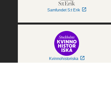
Samfundet S:t Erik
Kvinnohistoriska
Världskulturmuseerna