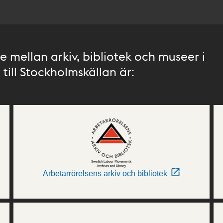
 mellan arkiv, bibliotek och museer i
till Stockholmskällan är:
Arbetarrörelsens arkiv och bibliotek