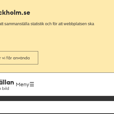
ockholm.se
tt sammanställa statistik och för att webbplatsen ska
or vi får använda
ällan
Meny
h bild