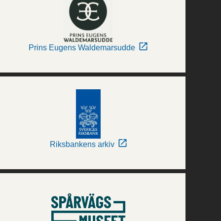
Prins Eugens Waldemarsudde
Riksbankens arkiv