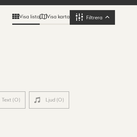
Visa karta
Visa lista
Filtrera
Filtrera
Text
(
0
)
Ljud
(
0
)