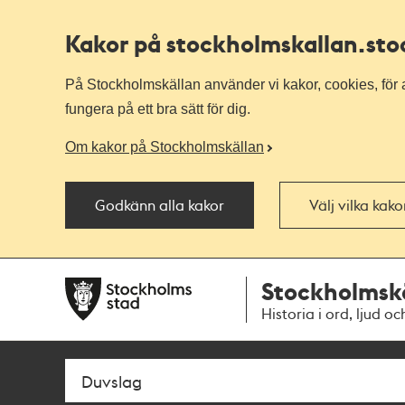
Kakor på stockholmskallan
.st
På Stockholmskällan använder vi kakor, cookies, för a
fungera på ett bra sätt för dig.
Om kakor på Stockholmskällan
Godkänn alla kakor
Välj vilka kak
Till
Till
Stockholmsk
navigationen
huvudinnehållet
Historia i ord, ljud oc
Sök
Fritextsök