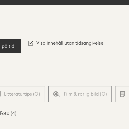
Visa innehåll utan tidsangivelse
a på tid
Litteraturtips
(
0
)
Film & rörlig bild
(
0
)
Foto
(
4
)