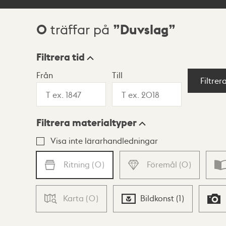
0
Duvslag
träffar på
Sökresultat
Filtrera tid
Från
Till
Visningsläge
Filtrer
Filtrera materialtyper
Lista
Karta
Visa inte lärarhandledningar
Ritning
(
0
)
Föremål
(
0
)
Karta
(
0
)
Bildkonst
(
1
)