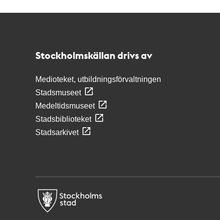
Kontakt
Stockholmskällan
Stockholmskällan drivs av
Medioteket, utbildningsförvaltningen
Stadsmuseet
Medeltidsmuseet
Stadsbiblioteket
Stadsarkivet