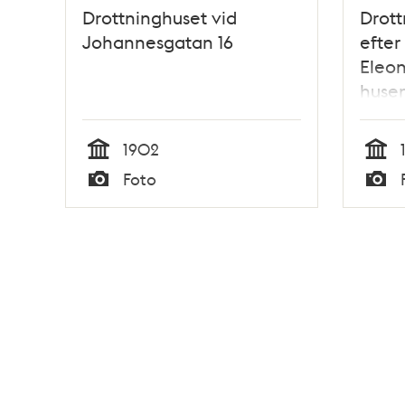
Drottninghuset vid
Drott
Johannesgatan 16
efter
Eleon
huse
byggt
1902
Tid
Tid
Foto
Typ
Typ