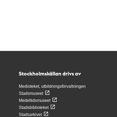
Kontakt
Stockholmskällan
Stockholmskällan drivs av
Medioteket, utbildningsförvaltningen
Stadsmuseet
Medeltidsmuseet
Stadsbiblioteket
Stadsarkivet