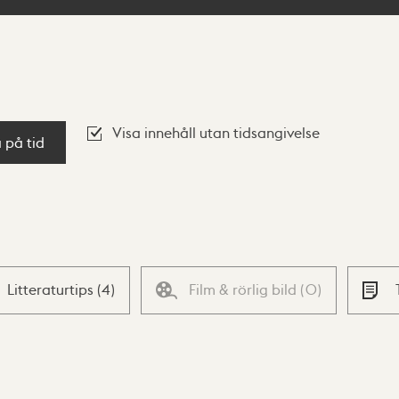
Visa innehåll utan tidsangivelse
a på tid
Litteraturtips
(
4
)
Film & rörlig bild
(
0
)