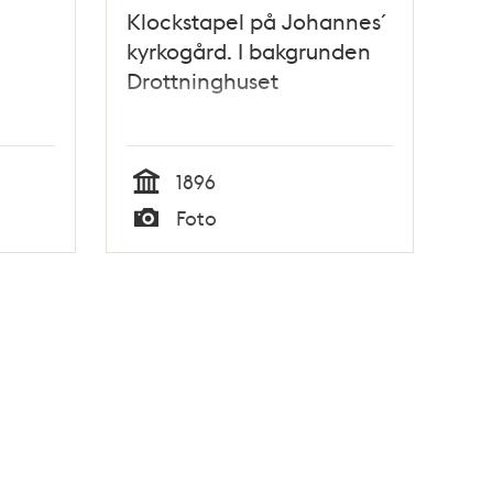
Klockstapel på Johannes´
kyrkogård. I bakgrunden
Drottninghuset
1896
Tid
Foto
Typ