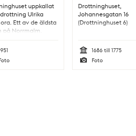
ninghuset uppkallat
Drottninghuset,
 drottning Ulrika
Johannesgatan 16
ora. Ett av de äldsta
(Drottninghuset 6)
n på Norrmalm,
 1687
1951
1686 till 1775
Tid
Foto
Foto
Typ