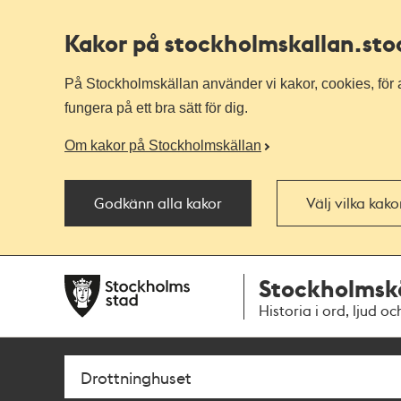
Kakor på stockholmskallan
.st
På Stockholmskällan använder vi kakor, cookies, för a
fungera på ett bra sätt för dig.
Om kakor på Stockholmskällan
Godkänn alla kakor
Välj vilka kak
Till
Till
Stockholmsk
navigationen
huvudinnehållet
Historia i ord, ljud oc
Sök
Fritextsök