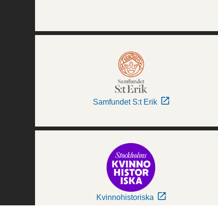
Samfundet S:t Erik
Kvinnohistoriska