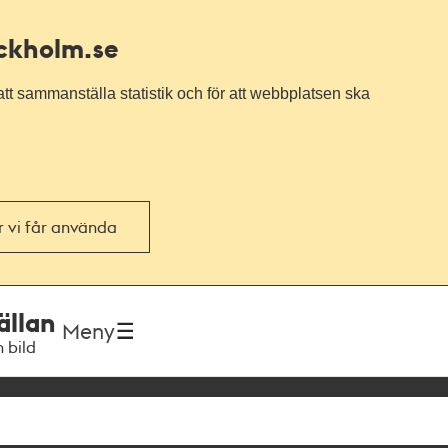
ockholm.se
tt sammanställa statistik och för att webbplatsen ska
or vi får använda
ällan
Meny
h bild