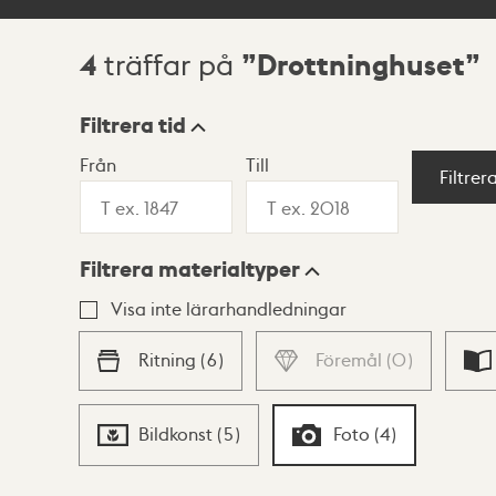
4
Drottninghuset
träffar på
Sökresultat
Filtrera tid
Från
Till
Visningsläge
Filtrer
Filtrera materialtyper
Lista
Karta
Visa inte lärarhandledningar
Ritning
(
6
)
Föremål
(
0
)
Bildkonst
(
5
)
Foto
(
4
)