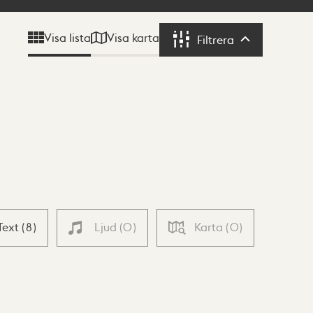
Visa karta
Visa lista
Filtrera
Filtrera
Text
(
8
)
Ljud
(
0
)
Karta
(
0
)