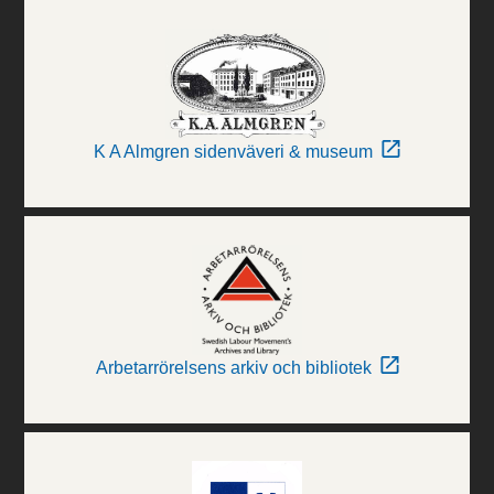
K A Almgren sidenväveri & museum
Arbetarrörelsens arkiv och bibliotek