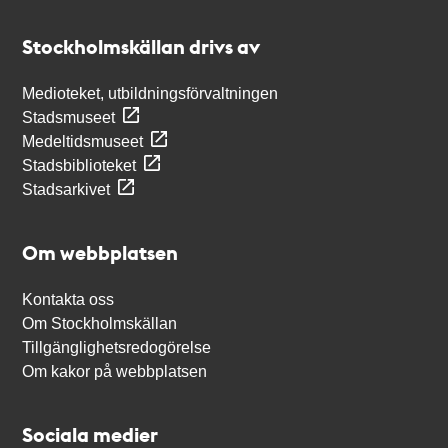
Kontakt
Stockholmskällan
Stockholmskällan drivs av
Medioteket, utbildningsförvaltningen
Stadsmuseet
Medeltidsmuseet
Stadsbiblioteket
Stadsarkivet
Om webbplatsen
Kontakta oss
Om Stockholmskällan
Tillgänglighetsredogörelse
Om kakor på webbplatsen
Sociala medier