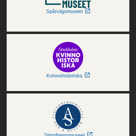
Spårvägsmuseet
Kvinnohistoriska
Strindbergsmuseet