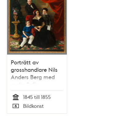
Porträtt av
grosshandlare Nils
Anders Berg med
maka Sofia
Petronella Unonius
1845 till 1855
och sönerna Emil
Tid
Bildkonst
och Nils.
Typ