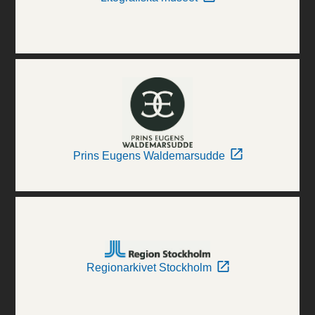
Prins Eugens Waldemarsudde
Regionarkivet Stockholm