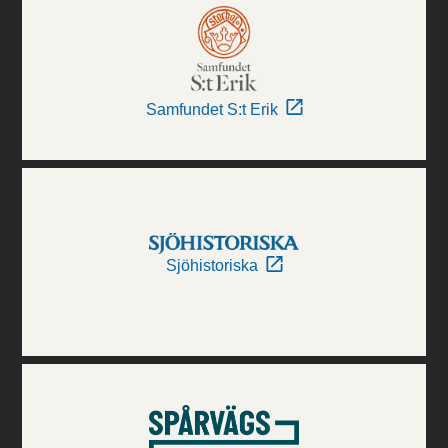
Samfundet S:t Erik
Sjöhistoriska