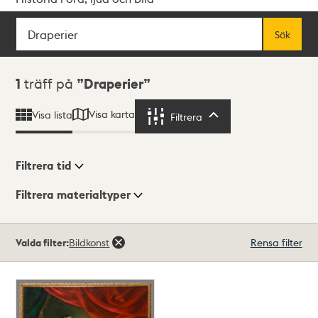
Sök
Fritextsök
Sök
Sökresultat
1
träff på
Draperier
Visa karta
Visa lista
Filtrera
Filtrera
Filtrera tid
Filtrera materialtyper
Visningsläge
Totalt
Valda filter:
Bildkonst
Rensa filter
1
träffar
Lista
Karta