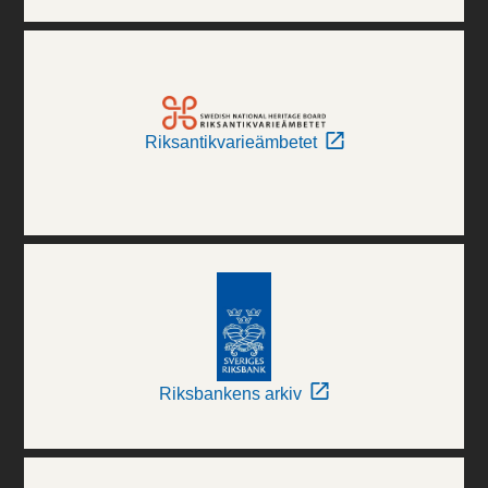
Riksantikvarieämbetet
Riksbankens arkiv