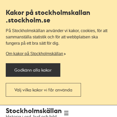
Kakor på stockholmskallan
.stockholm.se
På Stockholmskällan använder vi kakor, cookies, för att
sammanställa statistik och för att webbplatsen ska
fungera på ett bra sätt för dig.
Om kakor på Stockholmskällan
Godkänn alla kakor
Välj vilka kakor vi får använda
Till
Till
Stockholmskällan
navigationen
huvudinnehållet
Historia i ord, ljud och bild