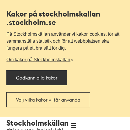
Kakor på stockholmskallan
.stockholm.se
På Stockholmskällan använder vi kakor, cookies, för att
sammanställa statistik och för att webbplatsen ska
fungera på ett bra sätt för dig.
Om kakor på Stockholmskällan
Godkänn alla kakor
Välj vilka kakor vi får använda
Till
Till
Stockholmskällan
navigationen
huvudinnehållet
Historia i ord, ljud och bild