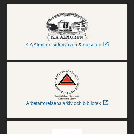
K A Almgren sidenväveri & museum
Arbetarrörelsens arkiv och bibliotek