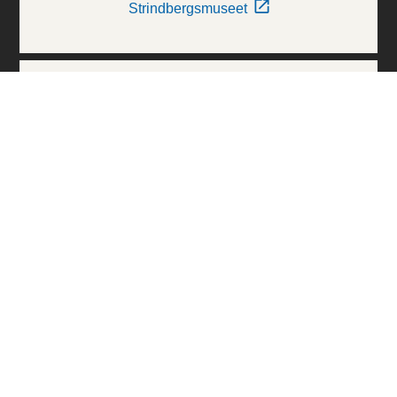
Strindbergsmuseet
Thielska Galleriet
Världskulturmuseerna