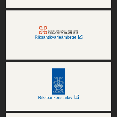
Riksantikvarieämbetet
Riksbankens arkiv