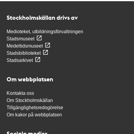
Kontakt
Stockholmskällan
Stockholmskällan drivs av
Medioteket, utbildningsförvaltningen
Stadsmuseet
Medeltidsmuseet
Stadsbiblioteket
Stadsarkivet
Om webbplatsen
Kontakta oss
Om Stockholmskällan
Tillgänglighetsredogörelse
Om kakor på webbplatsen
Sociala medier