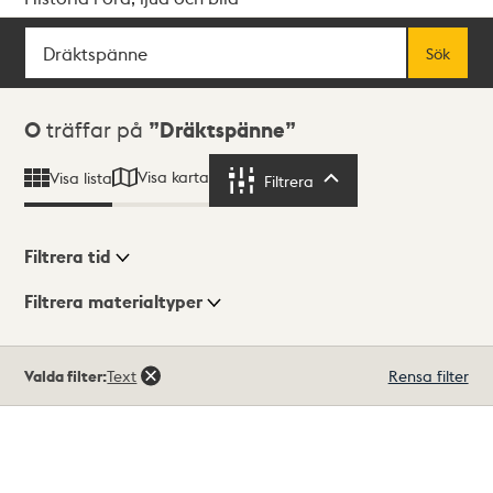
Sök
Fritextsök
Sök
Sökresultat
0
träffar på
Dräktspänne
Visa karta
Visa lista
Filtrera
Filtrera
Filtrera tid
Filtrera materialtyper
Visningsläge
Totalt
Valda filter:
Text
Rensa filter
0
träffar
Lista
Karta