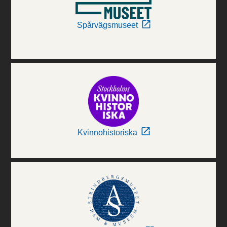
Spårvägsmuseet
Kvinnohistoriska