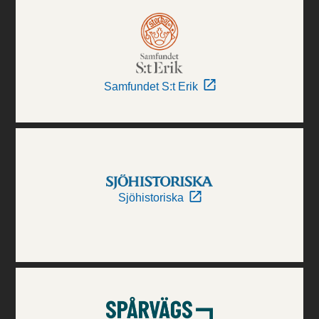
Samfundet S:t Erik
Sjöhistoriska