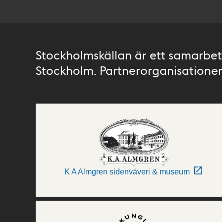
Stockholmskällan är ett samarbete
Stockholm. Partnerorganisationer 
K A Almgren sidenväveri & museum