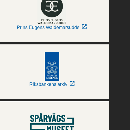
Prins Eugens Waldemarsudde
Riksbankens arkiv