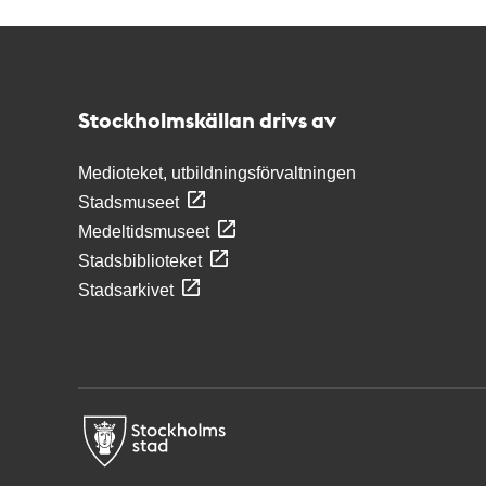
Kontakt
Stockholmskällan
Stockholmskällan drivs av
Medioteket, utbildningsförvaltningen
Stadsmuseet
Medeltidsmuseet
Stadsbiblioteket
Stadsarkivet