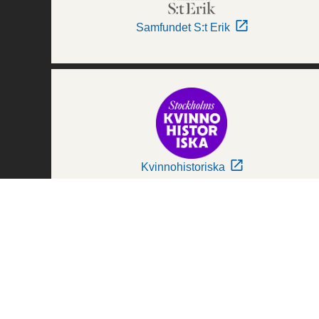
Samfundet S:t Erik
Kvinnohistoriska
Världskulturmuseerna