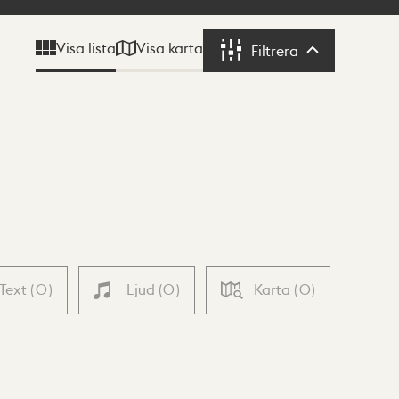
Visa karta
Visa lista
Filtrera
Filtrera
Text
(
0
)
Ljud
(
0
)
Karta
(
0
)