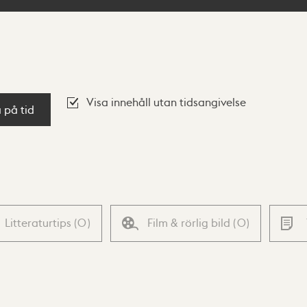
Visa innehåll utan tidsangivelse
a på tid
Litteraturtips
(
0
)
Film & rörlig bild
(
0
)