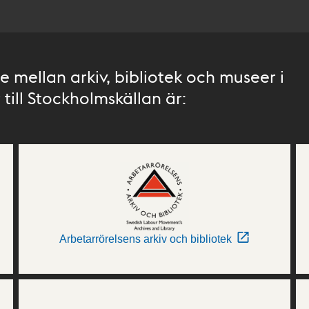
 mellan arkiv, bibliotek och museer i
till Stockholmskällan är:
Arbetarrörelsens arkiv och bibliotek