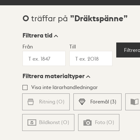
0
Dräktspänne
träffar på
Sökresultat
Filtrera tid
Från
Till
Visningsläge
Filtrer
Filtrera materialtyper
Lista
Karta
Visa inte lärarhandledningar
Ritning
(
0
)
Föremål
(
3
)
Bildkonst
(
0
)
Foto
(
0
)