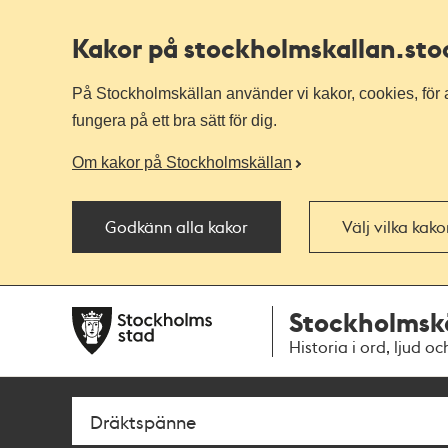
Kakor på stockholmskallan
.st
På Stockholmskällan använder vi kakor, cookies, för a
fungera på ett bra sätt för dig.
Om kakor på Stockholmskällan
Godkänn alla kakor
Välj vilka kak
Till
Till
Stockholmsk
navigationen
huvudinnehållet
Historia i ord, ljud oc
Sök
Fritextsök