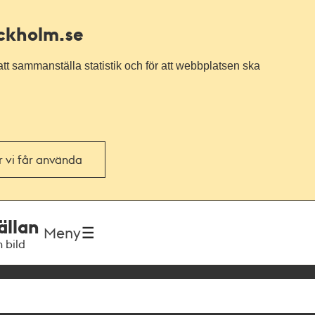
ockholm.se
tt sammanställa statistik och för att webbplatsen ska
or vi får använda
ällan
Meny
h bild