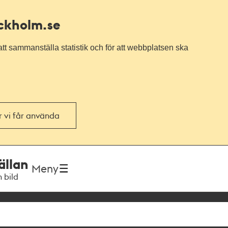
ockholm.se
tt sammanställa statistik och för att webbplatsen ska
or vi får använda
ällan
Meny
h bild