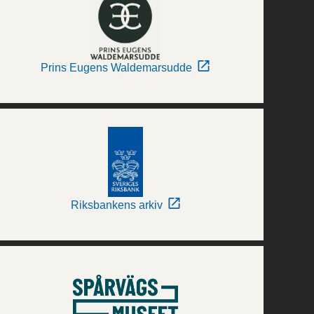
Prins Eugens Waldemarsudde
Riksbankens arkiv