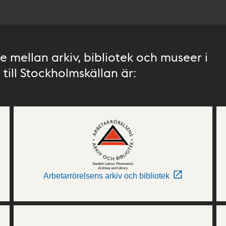
 mellan arkiv, bibliotek och museer i
till Stockholmskällan är:
Arbetarrörelsens arkiv och bibliotek