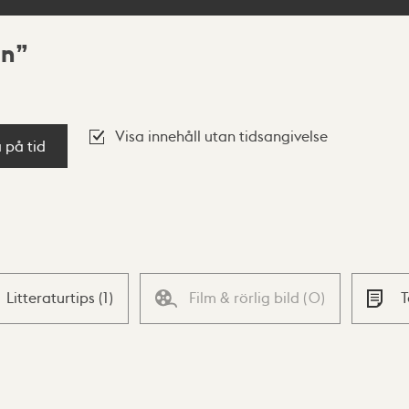
en
Visa innehåll utan tidsangivelse
a på tid
Litteraturtips
(
1
)
Film & rörlig bild
(
0
)