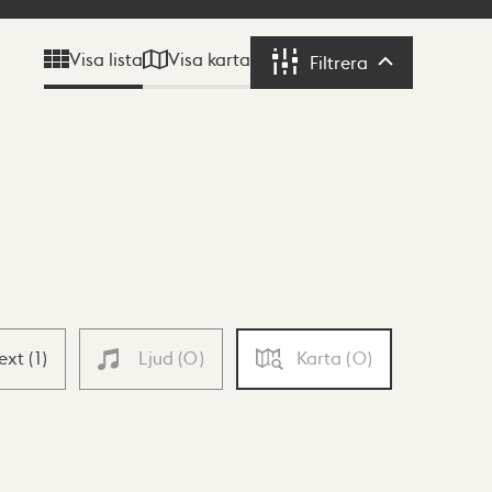
Visa karta
Visa lista
Filtrera
Filtrera
Text
(
1
)
Ljud
(
0
)
Karta
(
0
)