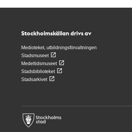
Kontakt
Stockholmskällan
Stockholmskällan drivs av
Medioteket, utbildningsförvaltningen
Stadsmuseet
Medeltidsmuseet
Stadsbiblioteket
Stadsarkivet