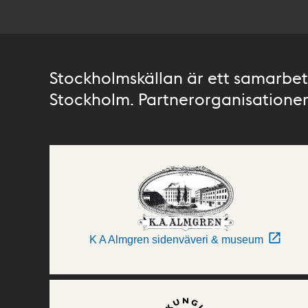
Stockholmskällan är ett samarbete
Stockholm. Partnerorganisationer 
K A Almgren sidenväveri & museum