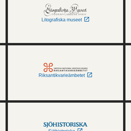
Litografiska museet
Riksantikvarieämbetet