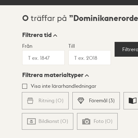
0
Dominikanerord
träffar på
Sökresultat
Filtrera tid
Från
Till
Visningsläge
Filtrer
Filtrera materialtyper
Lista
Karta
Visa inte lärarhandledningar
Ritning
(
0
)
Föremål
(
3
)
Bildkonst
(
0
)
Foto
(
0
)