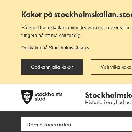
Kakor på stockholmskallan
.st
På Stockholmskällan använder vi kakor, cookies, för a
fungera på ett bra sätt för dig.
Om kakor på Stockholmskällan
Godkänn alla kakor
Välj vilka kak
Till
Till
Stockholmsk
navigationen
huvudinnehållet
Historia i ord, ljud oc
Sök
Fritextsök