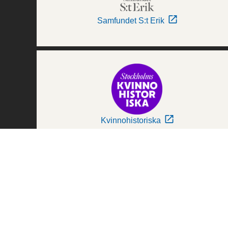
Samfundet S:t Erik
Kvinnohistoriska
Världskulturmuseerna