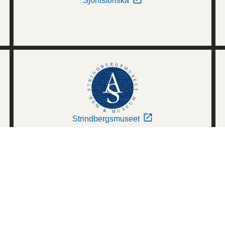
Sjöhistoriska
Strindbergsmuseet