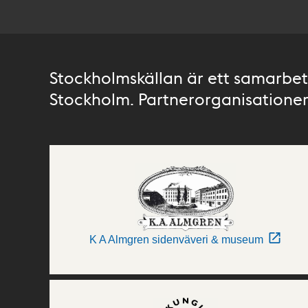
Stockholmskällan är ett samarbete
Stockholm. Partnerorganisationer 
K A Almgren sidenväveri & museum