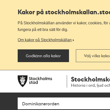
Kakor på stockholmskallan
.st
På Stockholmskällan använder vi kakor, cookies, för a
fungera på ett bra sätt för dig.
Om kakor på Stockholmskällan
Godkänn alla kakor
Välj vilka kak
Till
Till
Stockholmsk
navigationen
huvudinnehållet
Historia i ord, ljud oc
Sök
Fritextsök