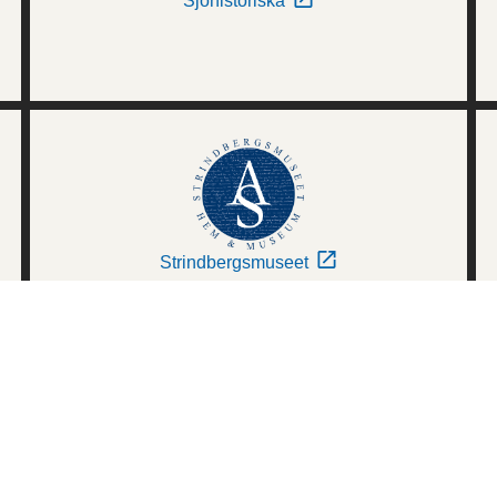
Sjöhistoriska
Strindbergsmuseet