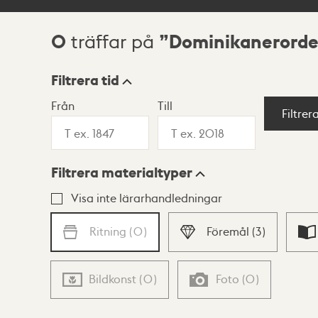
0
Dominikanerord
träffar på
Sökresultat
Filtrera tid
Från
Till
Visningsläge
Filtrer
Filtrera materialtyper
Lista
Karta
Visa inte lärarhandledningar
Ritning
(
0
)
Föremål
(
3
)
Bildkonst
(
0
)
Foto
(
0
)