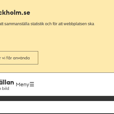
ockholm.se
tt sammanställa statistik och för att webbplatsen ska
or vi får använda
ällan
Meny
h bild