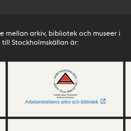
 mellan arkiv, bibliotek och museer i
till Stockholmskällan är:
Arbetarrörelsens arkiv och bibliotek