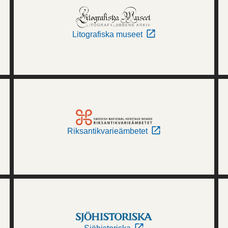
Litografiska museet
Riksantikvarieämbetet