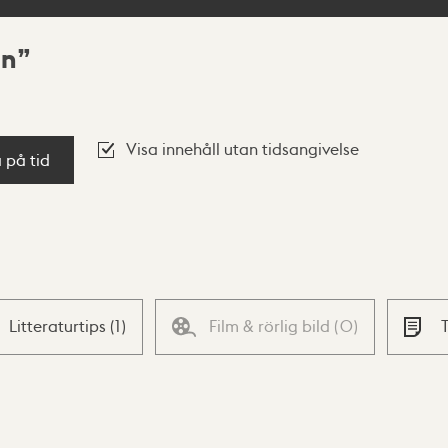
en
Visa innehåll utan tidsangivelse
a på tid
Litteraturtips
(
1
)
Film & rörlig bild
(
0
)