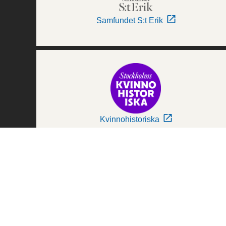
Samfundet S:t Erik
Kvinnohistoriska
Världskulturmuseerna