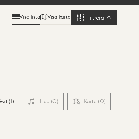
Visa karta
Visa lista
Filtrera
Filtrera
Text
(
1
)
Ljud
(
0
)
Karta
(
0
)