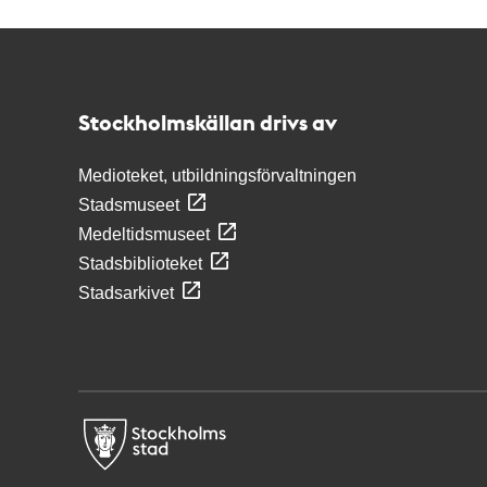
Kontakt
Stockholmskällan
Stockholmskällan drivs av
Medioteket, utbildningsförvaltningen
Stadsmuseet
Medeltidsmuseet
Stadsbiblioteket
Stadsarkivet