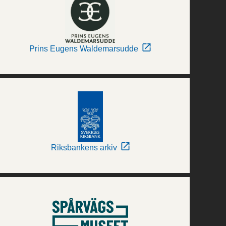
Prins Eugens Waldemarsudde
Riksbankens arkiv