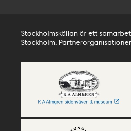
Stockholmskällan är ett samarbete
Stockholm. Partnerorganisationer 
K A Almgren sidenväveri & museum