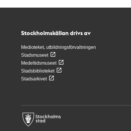
Kontakt
Stockholmskällan
Stockholmskällan drivs av
Medioteket, utbildningsförvaltningen
Stadsmuseet
Medeltidsmuseet
Stadsbiblioteket
Stadsarkivet