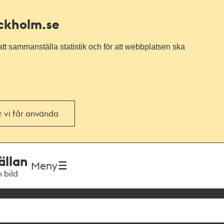
ockholm.se
tt sammanställa statistik och för att webbplatsen ska
or vi får använda
ällan
Meny
h bild