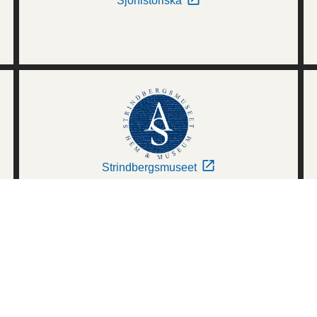
Sjöhistoriska
Strindbergsmuseet