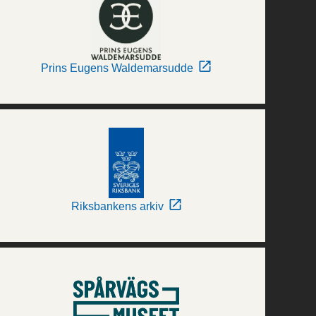
Prins Eugens Waldemarsudde
Riksbankens arkiv