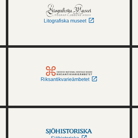
Litografiska museet
Riksantikvarieämbetet