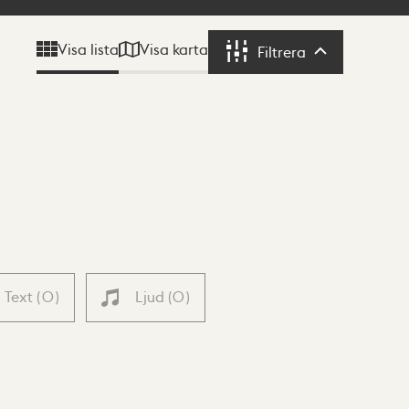
Visa karta
Visa lista
Filtrera
Filtrera
Text
(
0
)
Ljud
(
0
)