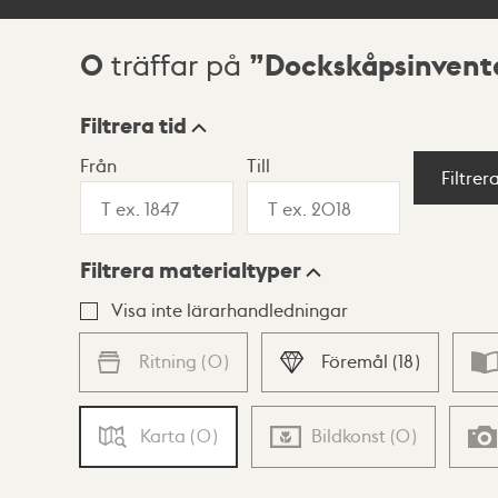
0
Dockskåpsinvent
träffar på
Sökresultat
Filtrera tid
Från
Till
Visningsläge
Filtrer
Filtrera materialtyper
Lista
Karta
Visa inte lärarhandledningar
Ritning
(
0
)
Föremål
(
18
)
Karta
(
0
)
Bildkonst
(
0
)