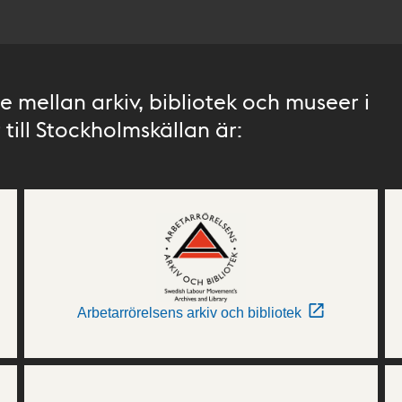
 mellan arkiv, bibliotek och museer i
till Stockholmskällan är:
Arbetarrörelsens arkiv och bibliotek