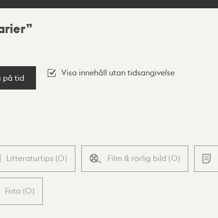
arier
Visa innehåll utan tidsangivelse
a på tid
Litteraturtips
(
0
)
Film & rörlig bild
(
0
)
Foto
(
0
)