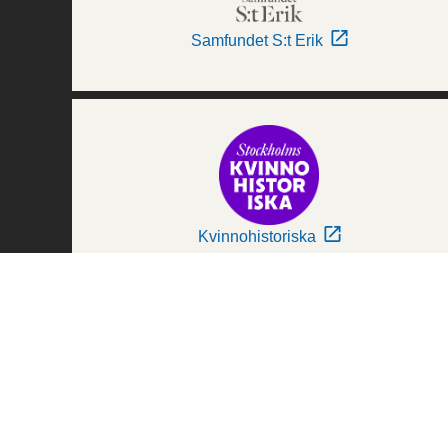
Samfundet S:t Erik
Kvinnohistoriska
Världskulturmuseerna