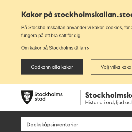
Kakor på stockholmskallan
.st
På Stockholmskällan använder vi kakor, cookies, för a
fungera på ett bra sätt för dig.
Om kakor på Stockholmskällan
Godkänn alla kakor
Välj vilka kak
Till
Till
Stockholmsk
navigationen
huvudinnehållet
Historia i ord, ljud oc
Sök
Fritextsök