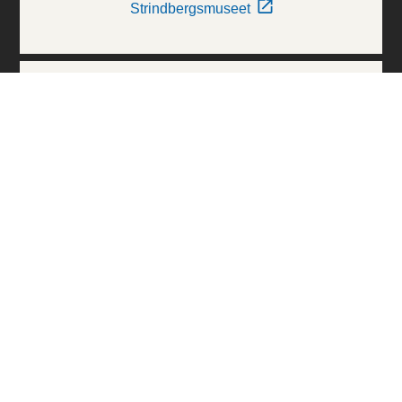
Strindbergsmuseet
Thielska Galleriet
Världskulturmuseerna