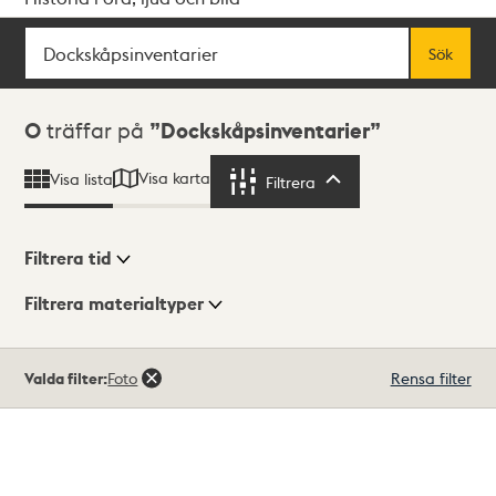
Sök
Fritextsök
Sök
Sökresultat
0
träffar på
Dockskåpsinventarier
Visa karta
Visa lista
Filtrera
Filtrera
Filtrera tid
Filtrera materialtyper
Visningsläge
Totalt
Valda filter:
Foto
Rensa filter
0
träffar
Lista
Karta