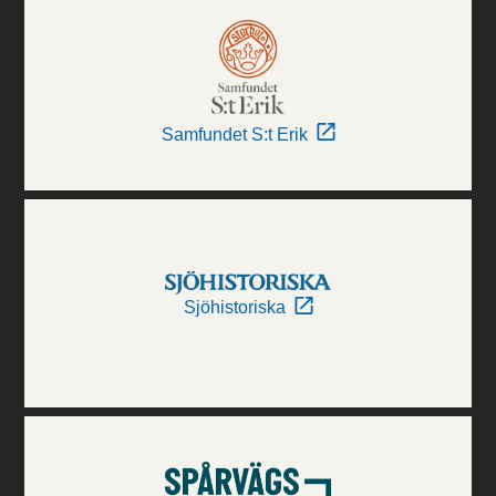
Samfundet S:t Erik
Sjöhistoriska