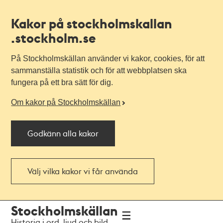
Kakor på stockholmskallan
.stockholm.se
På Stockholmskällan använder vi kakor, cookies, för att
sammanställa statistik och för att webbplatsen ska
fungera på ett bra sätt för dig.
Om kakor på Stockholmskällan
Godkänn alla kakor
Välj vilka kakor vi får använda
Till
Till
Stockholmskällan
navigationen
huvudinnehållet
Historia i ord, ljud och bild