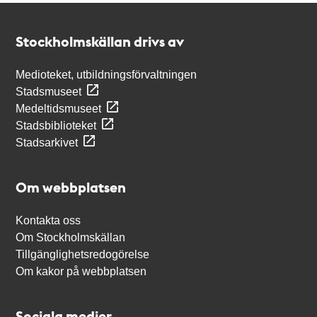
Kontakt
Stockholmskällan
Stockholmskällan drivs av
Medioteket, utbildningsförvaltningen
Stadsmuseet
Medeltidsmuseet
Stadsbiblioteket
Stadsarkivet
Om webbplatsen
Kontakta oss
Om Stockholmskällan
Tillgänglighetsredogörelse
Om kakor på webbplatsen
Sociala medier