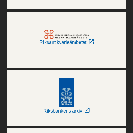
Riksantikvarieämbetet
Riksbankens arkiv