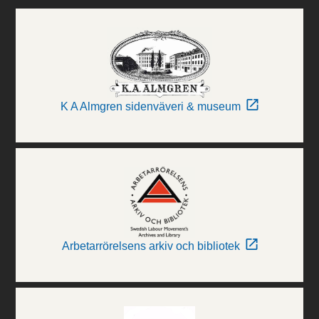
K A Almgren sidenväveri & museum
Arbetarrörelsens arkiv och bibliotek