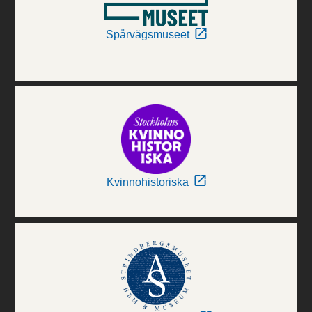
Spårvägsmuseet
Kvinnohistoriska