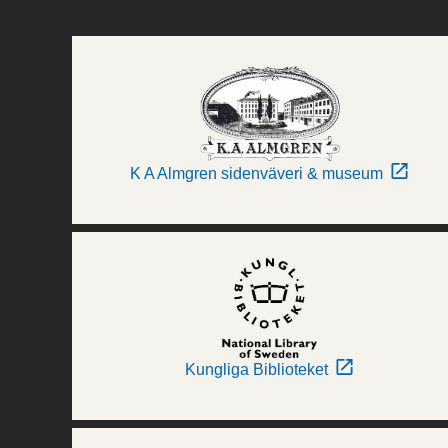
K A Almgren sidenväveri & museum
Kungliga Biblioteket