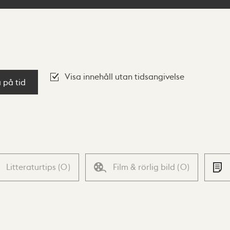
Visa innehåll utan tidsangivelse
a på tid
Litteraturtips
(
0
)
Film & rörlig bild
(
0
)