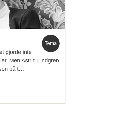
Tema
t gjorde inte
ler. Men Astrid Lindgren
sson på t…