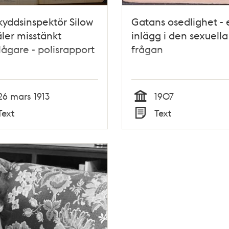
kyddsinspektör Silow
Gatans osedlighet - 
er misstänkt
inlägg i den sexuella
lågare - polisrapport
frågan
26 mars 1913
1907
Tid
Text
Text
Typ