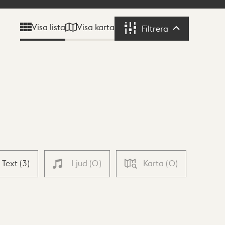
Visa karta
Visa lista
Filtrera
Filtrera
Text
(
3
)
Ljud
(
0
)
Karta
(
0
)