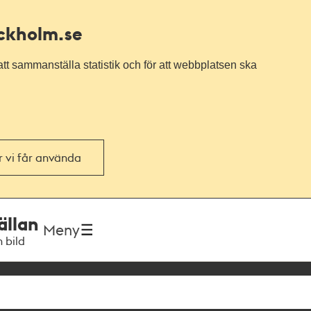
ockholm.se
tt sammanställa statistik och för att webbplatsen ska
or vi får använda
ällan
Meny
h bild