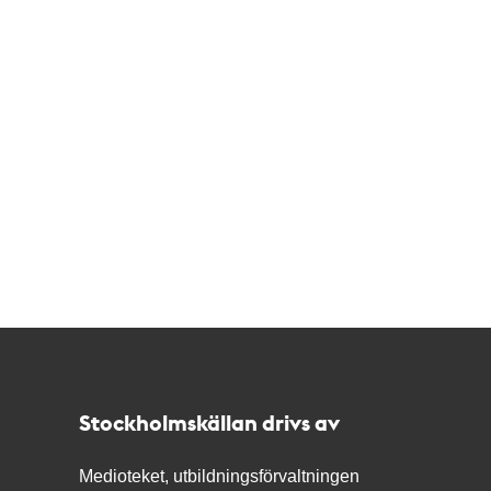
Kontakt
Stockholmskällan
Stockholmskällan drivs av
Medioteket, utbildningsförvaltningen