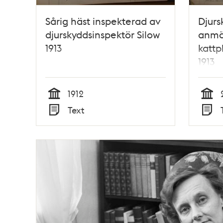
Sårig häst inspekterad av
Djurs
djurskyddsinspektör Silow
anmäl
1913
kattp
1913
1912
Tid
Tid
Text
Typ
Typ