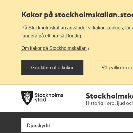
Kakor på stockholmskallan
.st
På Stockholmskällan använder vi kakor, cookies, för a
fungera på ett bra sätt för dig.
Om kakor på Stockholmskällan
Godkänn alla kakor
Välj vilka kak
Till
Till
Stockholmsk
navigationen
huvudinnehållet
Historia i ord, ljud oc
Sök
Fritextsök