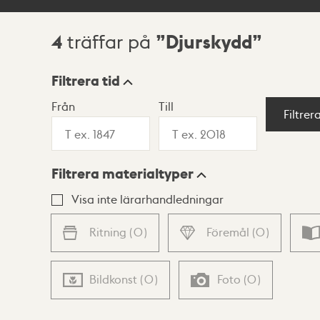
4
Djurskydd
träffar på
Sökresultat
Filtrera tid
Från
Till
Visningsläge
Filtrer
Filtrera materialtyper
Lista
Karta
Visa inte lärarhandledningar
Ritning
(
0
)
Föremål
(
0
)
Bildkonst
(
0
)
Foto
(
0
)