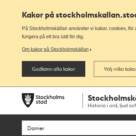
Kakor på stockholmskallan
.st
På Stockholmskällan använder vi kakor, cookies, för a
fungera på ett bra sätt för dig.
Om kakor på Stockholmskällan
Godkänn alla kakor
Välj vilka kak
Till
Till
Stockholmsk
navigationen
huvudinnehållet
Historia i ord, ljud oc
Sök
Fritextsök