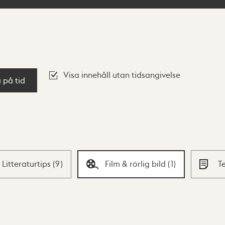
Visa innehåll utan tidsangivelse
a på tid
Litteraturtips
(
9
)
Film & rörlig bild
(
1
)
T