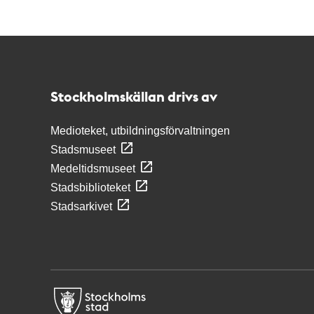
Kontakt
Stockholmskällan
Stockholmskällan drivs av
Medioteket, utbildningsförvaltningen
Stadsmuseet
Medeltidsmuseet
Stadsbiblioteket
Stadsarkivet