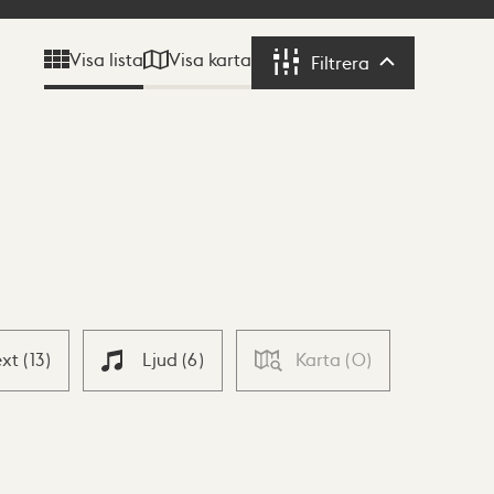
Visa karta
Visa lista
Filtrera
Filtrera
ext
(
13
)
Ljud
(
6
)
Karta
(
0
)