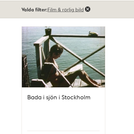
Totalt
Valda filter:
Film & rörlig bild
1
träffar
Bada i sjön i Stockholm