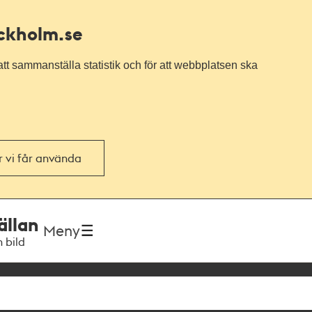
ockholm.se
tt sammanställa statistik och för att webbplatsen ska
or vi får använda
ällan
Meny
h bild