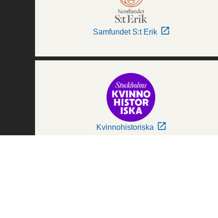
Samfundet S:t Erik
Kvinnohistoriska
Världskulturmuseerna