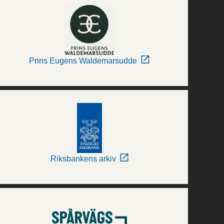
Prins Eugens Waldemarsudde
Riksbankens arkiv