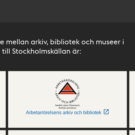
 mellan arkiv, bibliotek och museer i
till Stockholmskällan är:
Arbetarrörelsens arkiv och bibliotek