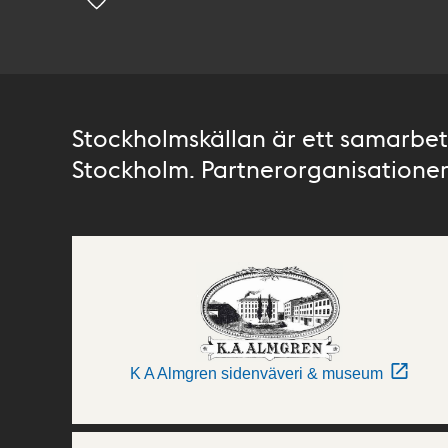
Stockholmskällan är ett samarbete
Stockholm. Partnerorganisationer 
K A Almgren sidenväveri & museum