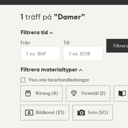
1
Damer
träff på
Sökresultat
Filtrera tid
Från
Till
Visningsläge
Filtrer
Filtrera materialtyper
Lista
Karta
Visa inte lärarhandledningar
Ritning
(
8
)
Föremål
(
2
)
Bildkonst
(
23
)
Foto
(
50
)