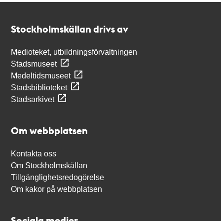
Kontakt
Stockholmskällan
Stockholmskällan drivs av
Medioteket, utbildningsförvaltningen
Stadsmuseet
Medeltidsmuseet
Stadsbiblioteket
Stadsarkivet
Om webbplatsen
Kontakta oss
Om Stockholmskällan
Tillgänglighetsredogörelse
Om kakor på webbplatsen
Sociala medier