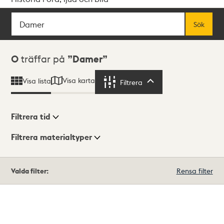
Sök
Fritextsök
Sök
Sökresultat
0
träffar på
Damer
Visa karta
Visa lista
Filtrera
Filtrera
Filtrera tid
Filtrera materialtyper
Visningsläge
Totalt
Valda filter:
Rensa filter
0
träffar
Lista
Karta