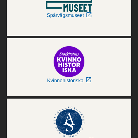
Spårvägsmuseet
Kvinnohistoriska