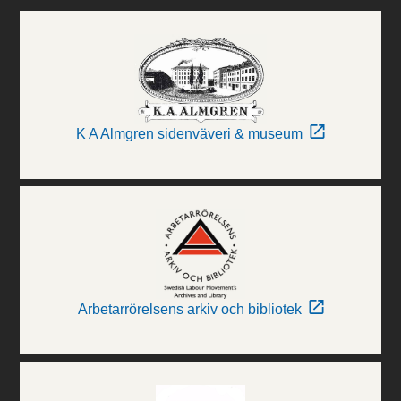
K A Almgren sidenväveri & museum
Arbetarrörelsens arkiv och bibliotek