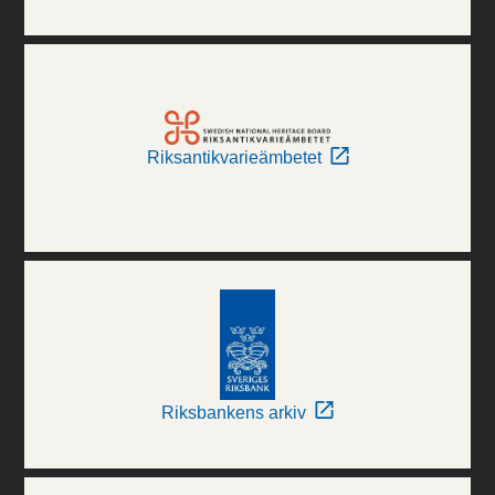
Riksantikvarieämbetet
Riksbankens arkiv