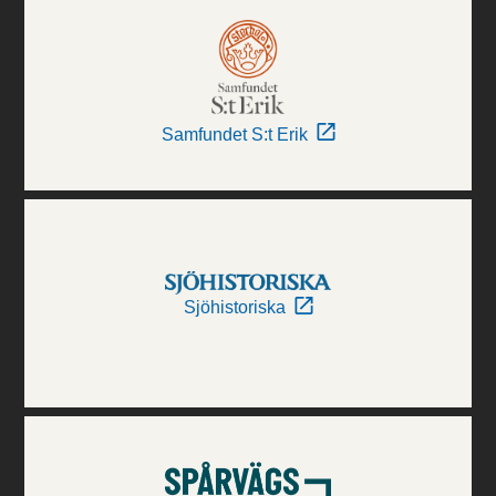
Samfundet S:t Erik
Sjöhistoriska