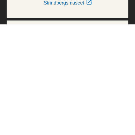
Strindbergsmuseet
Thielska Galleriet
Världskulturmuseerna