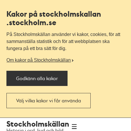
Kakor på stockholmskallan
.stockholm.se
På Stockholmskällan använder vi kakor, cookies, för att
sammanställa statistik och för att webbplatsen ska
fungera på ett bra sätt för dig.
Om kakor på Stockholmskällan
Godkänn alla kakor
Välj vilka kakor vi får använda
Till
Till
Stockholmskällan
navigationen
huvudinnehållet
Historia i ord, ljud och bild