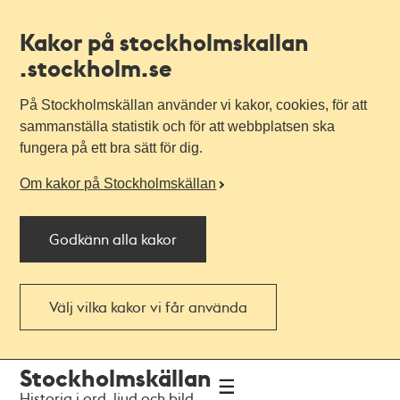
Kakor på stockholmskallan
.stockholm.se
På Stockholmskällan använder vi kakor, cookies, för att
sammanställa statistik och för att webbplatsen ska
fungera på ett bra sätt för dig.
Om kakor på Stockholmskällan
Godkänn alla kakor
Välj vilka kakor vi får använda
Till
Till
Stockholmskällan
navigationen
huvudinnehållet
Historia i ord, ljud och bild