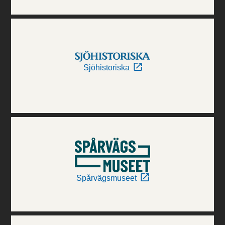
Sjöhistoriska
Spårvägsmuseet