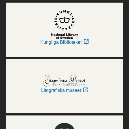
Kungliga Biblioteket
Litografiska museet