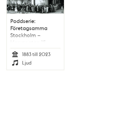
Poddserie:
Företagsamma
Stockholm –
Hamngatan 15,
MEA
1883 till 2023
Tid
Ljud
Typ