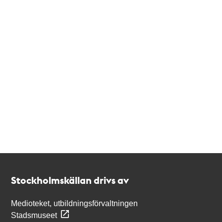
Kontakt
Stockholmskällan
Stockholmskällan drivs av
Medioteket, utbildningsförvaltningen
Stadsmuseet