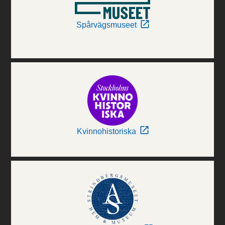
Spårvägsmuseet
Kvinnohistoriska