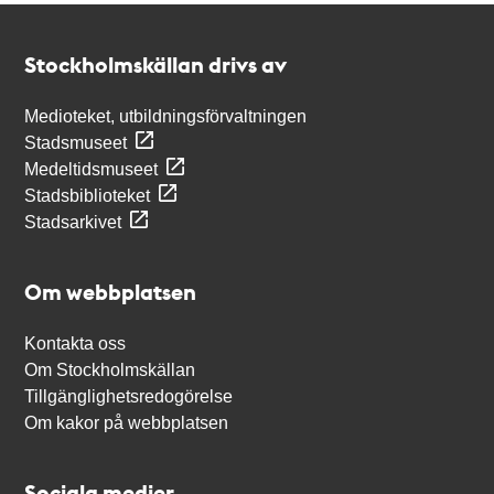
Kontakt
Stockholmskällan
Stockholmskällan drivs av
Medioteket, utbildningsförvaltningen
Stadsmuseet
Medeltidsmuseet
Stadsbiblioteket
Stadsarkivet
Om webbplatsen
Kontakta oss
Om Stockholmskällan
Tillgänglighetsredogörelse
Om kakor på webbplatsen
Sociala medier