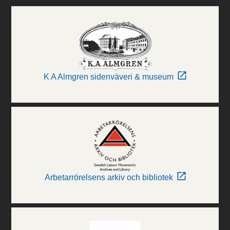
K A Almgren sidenväveri & museum
Arbetarrörelsens arkiv och bibliotek