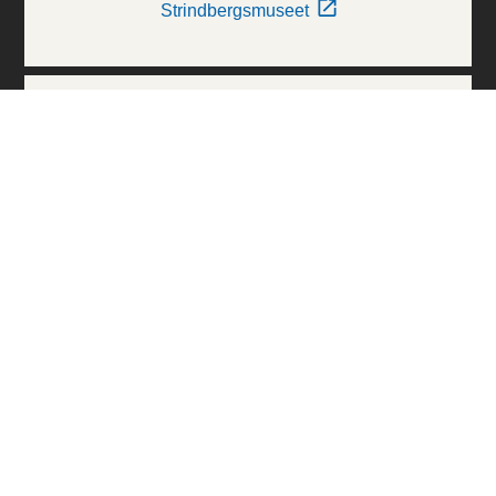
Strindbergsmuseet
Thielska Galleriet
Världskulturmuseerna