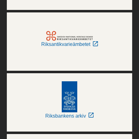
Riksantikvarieämbetet
Riksbankens arkiv