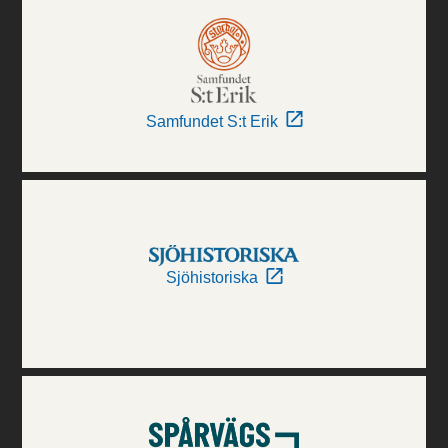
Samfundet S:t Erik
Sjöhistoriska