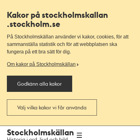
Kakor på stockholmskallan
.stockholm.se
På Stockholmskällan använder vi kakor, cookies, för att
sammanställa statistik och för att webbplatsen ska
fungera på ett bra sätt för dig.
Om kakor på Stockholmskällan
Godkänn alla kakor
Välj vilka kakor vi får använda
Till
Till
Stockholmskällan
navigationen
huvudinnehållet
Historia i ord, ljud och bild