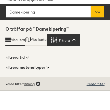
Sök
Fritextsök
Sök
Sökresultat
0
träffar på
Damekipering
Visa karta
Visa lista
Filtrera
Filtrera
Filtrera tid
Filtrera materialtyper
Visningsläge
Totalt
Valda filter:
Ritning
Rensa filter
0
träffar
Lista
Karta