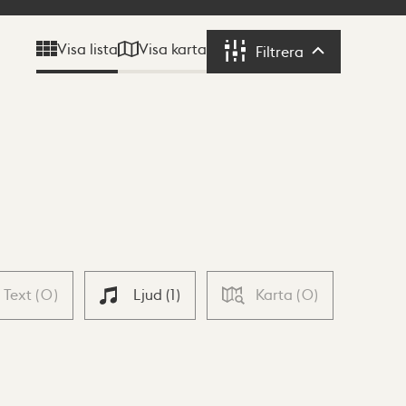
Visa karta
Visa lista
Filtrera
Filtrera
Text
(
0
)
Ljud
(
1
)
Karta
(
0
)