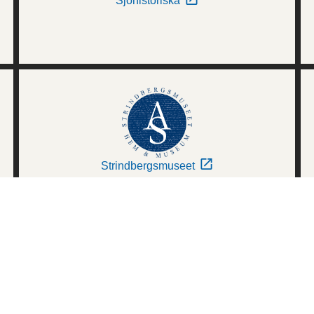
Sjöhistoriska
Strindbergsmuseet