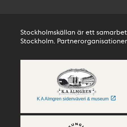
Stockholmskällan är ett samarbete
Stockholm. Partnerorganisationer 
K A Almgren sidenväveri & museum