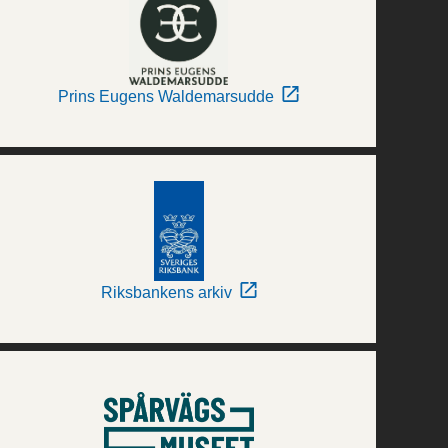
Prins Eugens Waldemarsudde
Riksbankens arkiv