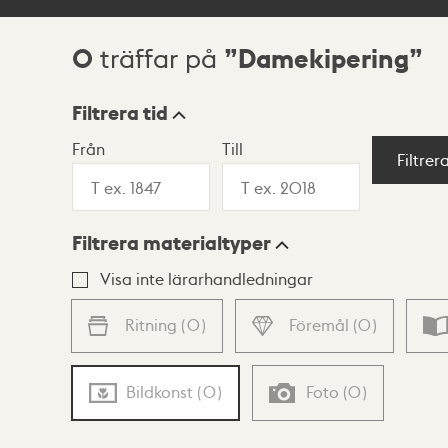
0
Damekipering
träffar på
Sökresultat
Filtrera tid
Från
Till
Visningsläge
Filtrer
Filtrera materialtyper
Lista
Karta
Visa inte lärarhandledningar
Ritning
(
0
)
Föremål
(
0
)
Bildkonst
(
0
)
Foto
(
0
)