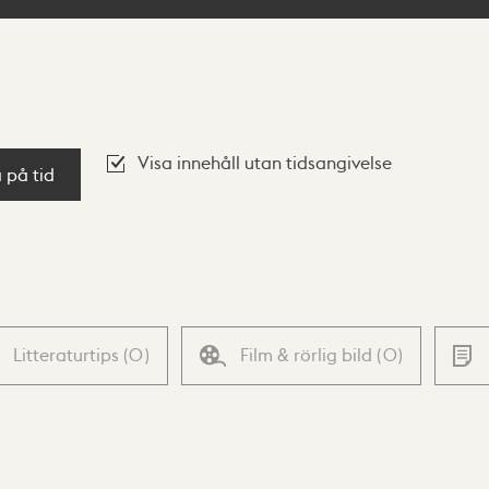
Visa innehåll utan tidsangivelse
a på tid
Litteraturtips
(
0
)
Film & rörlig bild
(
0
)