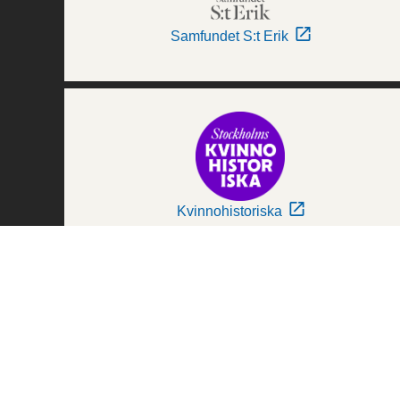
Samfundet S:t Erik
Kvinnohistoriska
Världskulturmuseerna