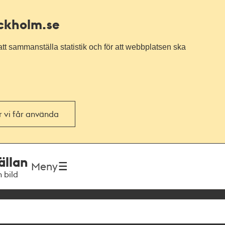
ockholm.se
tt sammanställa statistik och för att webbplatsen ska
or vi får använda
ällan
Meny
h bild