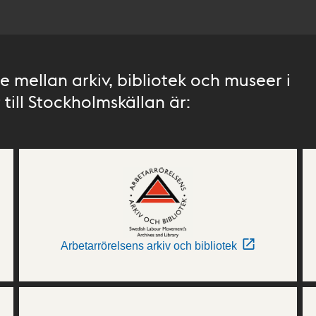
 mellan arkiv, bibliotek och museer i
till Stockholmskällan är:
Arbetarrörelsens arkiv och bibliotek