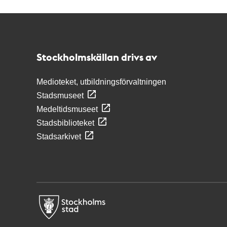
Kontakt
Stockholmskällan
Stockholmskällan drivs av
Medioteket, utbildningsförvaltningen
Stadsmuseet
Medeltidsmuseet
Stadsbiblioteket
Stadsarkivet