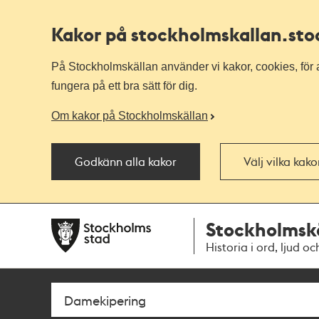
Kakor på stockholmskallan
.st
På Stockholmskällan använder vi kakor, cookies, för a
fungera på ett bra sätt för dig.
Om kakor på Stockholmskällan
Godkänn alla kakor
Välj vilka kak
Till
Till
Stockholmsk
navigationen
huvudinnehållet
Historia i ord, ljud oc
Sök
Fritextsök