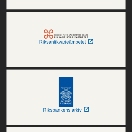
Riksantikvarieämbetet
Riksbankens arkiv