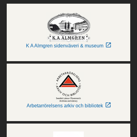
K A Almgren sidenväveri & museum
Arbetarrörelsens arkiv och bibliotek