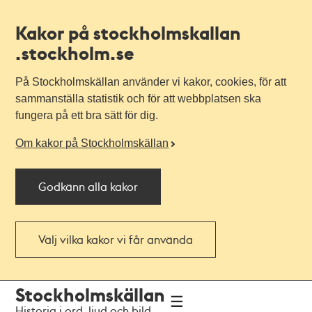
Kakor på stockholmskallan
.stockholm.se
På Stockholmskällan använder vi kakor, cookies, för att
sammanställa statistik och för att webbplatsen ska
fungera på ett bra sätt för dig.
Om kakor på Stockholmskällan
Godkänn alla kakor
Välj vilka kakor vi får använda
Till
Till
Stockholmskällan
navigationen
huvudinnehållet
Historia i ord, ljud och bild