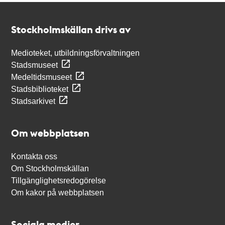
Kontakt
Stockholmskällan
Stockholmskällan drivs av
Medioteket, utbildningsförvaltningen
Stadsmuseet
Medeltidsmuseet
Stadsbiblioteket
Stadsarkivet
Om webbplatsen
Kontakta oss
Om Stockholmskällan
Tillgänglighetsredogörelse
Om kakor på webbplatsen
Sociala medier