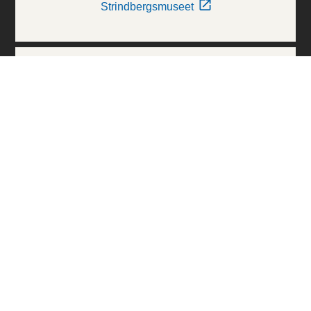
Strindbergsmuseet
Thielska Galleriet
Världskulturmuseerna