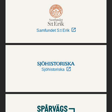
Samfundet S:t Erik
Sjöhistoriska