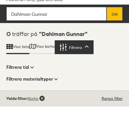
Sök
Fritextsök
Sök
Sökresultat
0
träffar på
Dahlman Gunnar
Visa karta
Visa lista
Filtrera
Filtrera
Filtrera tid
Filtrera materialtyper
Visningsläge
Totalt
Valda filter:
Karta
Rensa filter
0
träffar
Lista
Karta