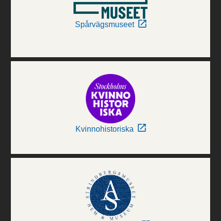
Spårvägsmuseet
Kvinnohistoriska