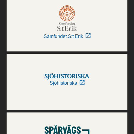
Samfundet S:t Erik
Sjöhistoriska