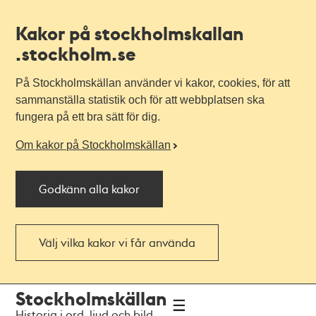
Kakor på stockholmskallan
.stockholm.se
På Stockholmskällan använder vi kakor, cookies, för att
sammanställa statistik och för att webbplatsen ska
fungera på ett bra sätt för dig.
Om kakor på Stockholmskällan
Godkänn alla kakor
Välj vilka kakor vi får använda
Till
Till
Stockholmskällan
navigationen
huvudinnehållet
Historia i ord, ljud och bild