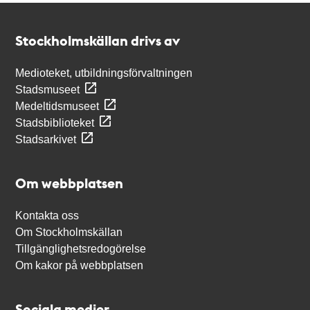
Kontakt
Stockholmskällan
Stockholmskällan drivs av
Medioteket, utbildningsförvaltningen
Stadsmuseet
Medeltidsmuseet
Stadsbiblioteket
Stadsarkivet
Om webbplatsen
Kontakta oss
Om Stockholmskällan
Tillgänglighetsredogörelse
Om kakor på webbplatsen
Sociala medier