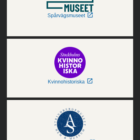
Spårvägsmuseet
Kvinnohistoriska