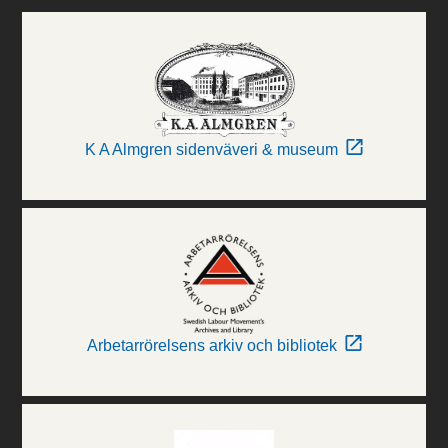
K A Almgren sidenväveri & museum
Arbetarrörelsens arkiv och bibliotek