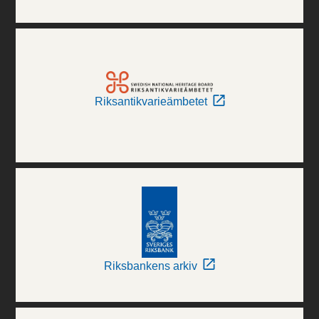
Riksantikvarieämbetet
Riksbankens arkiv