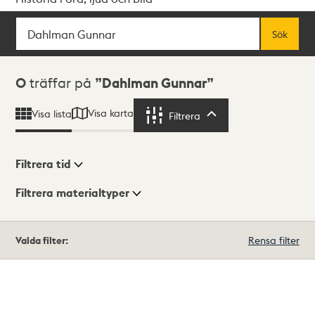
Sök
Fritextsök
Sök
Sökresultat
0
träffar på
Dahlman Gunnar
Visa karta
Visa lista
Filtrera
Filtrera
Filtrera tid
Filtrera materialtyper
Visningsläge
Totalt
Valda filter:
Rensa filter
0
träffar
Lista
Karta