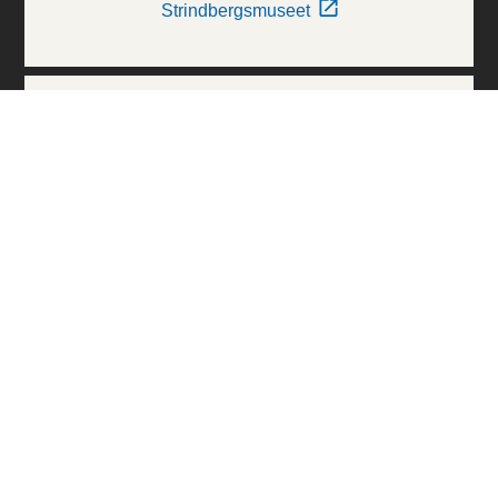
Strindbergsmuseet
Thielska Galleriet
Världskulturmuseerna