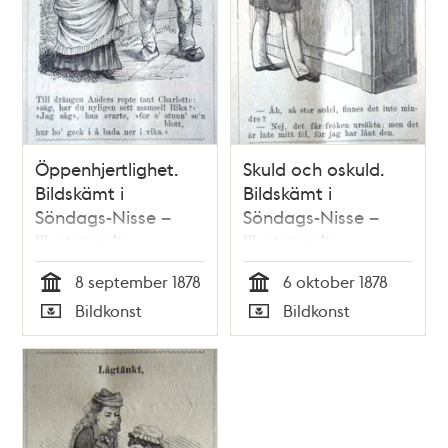
Öppenhjertlighet.
Skuld och oskuld.
Bildskämt i
Bildskämt i
Söndags-Nisse –
Söndags-Nisse –
Illustreradt
Illustreradt
Veckoblad för
Veckoblad för
8 september 1878
6 oktober 1878
Skämt, Humor och
Skämt, Humor och
Tid
Tid
Bildkonst
Bildkonst
Satir, nr 36, den 8
Satir, nr 40, den 6
Typ
Typ
september 1878
oktober 1878