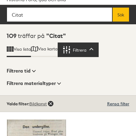
Sök
Fritextsök
Sök
Sökresultat
109
träffar på
Citat
Visa karta
Visa lista
Filtrera
Filtrera
Filtrera tid
Filtrera materialtyper
Visningsläge
Totalt
Valda filter:
Bildkonst
Rensa filter
109
träffar
Lista
Karta