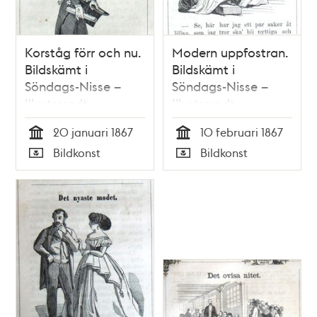
Korståg förr och nu.
Modern uppfostran.
Bildskämt i
Bildskämt i
Söndags-Nisse –
Söndags-Nisse –
Illustreradt
Illustreradt
Veckoblad för
Veckoblad för
20 januari 1867
10 februari 1867
Skämt, Humor och
Skämt, Humor och
Tid
Tid
Bildkonst
Bildkonst
Satir, nr 3, den 20
Satir, nr 6, den 10
Typ
Typ
januari 1867
februari 1867