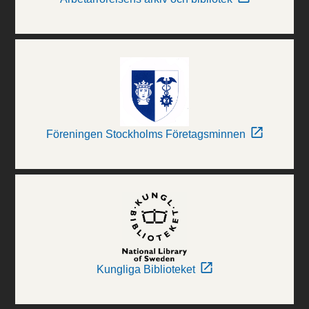
Föreningen Stockholms Företagsminnen
Kungliga Biblioteket