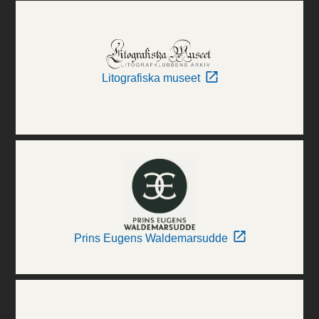
Litografiska museet
Prins Eugens Waldemarsudde