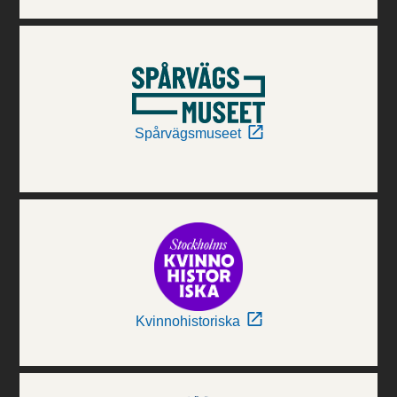
Spårvägsmuseet
Kvinnohistoriska