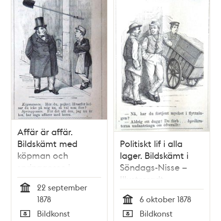
Affär är affär.
Bildskämt med
Politiskt lif i alla
köpman och
lager. Bildskämt i
springgosse i
Söndags-Nisse –
Söndags-Nisse –
Illustreradt
22 september
Illustreradt
Veckoblad för
Tid
1878
6 oktober 1878
Veckoblad för
Skämt, Humor och
Tid
Bildkonst
Bildkonst
Skämt, Humor och
Satir, nr 40, den 6