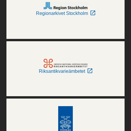
Regionarkivet Stockholm
Riksantikvarieämbetet