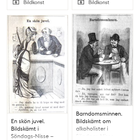
Tid
Tid
Bildkonst
Bildkonst
Satir, nr 36, den 8
Satir, nr 41, den 13
Typ
Typ
september 1878
oktober 1878
Barndomsminnen.
En skön juvel.
Bildskämt om
Bildskämt i
alkoholister i
Söndags-Nisse –
Söndags-Nisse –