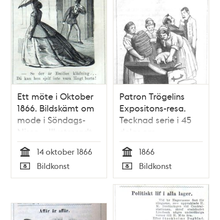
Ett möte i Oktober
Patron Trögelins
1866. Bildskämt om
Expositons-resa.
mode i Söndags-
Tecknad serie i 45
Nisse – Illustreradt
delar om
Veckoblad för
Stockholmsutställningen
14 oktober 1866
1866
Skämt, Humor och
1866 i Söndags-
Tid
Tid
Bildkonst
Bildkonst
Satir, nr 42, den 14
Nisse – Illustreradt
Typ
Typ
oktober 1866
Veckoblad för
Skämt, Humor och
Satir, den 10 juni till
den 7 oktober 1866