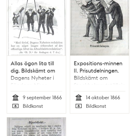
Allas ögon lita till
Expositions-minnen
dig. Bildskämt om
II. Prisutdelningen.
Dagens Nyheter i
Bildskämt om
Söndags-Nisse –
Stockholmsutställningen
Illustreradt
1866 i Söndags-
9 september 1866
14 oktober 1866
Veckoblad för
Nisse – Illustreradt
Tid
Tid
Bildkonst
Bildkonst
Skämt, Humor och
Veckoblad för
Typ
Typ
Satir, nr 37, den 9
Skämt, Humor och
september 1866
Satir, nr 42, den 14
oktober 1866