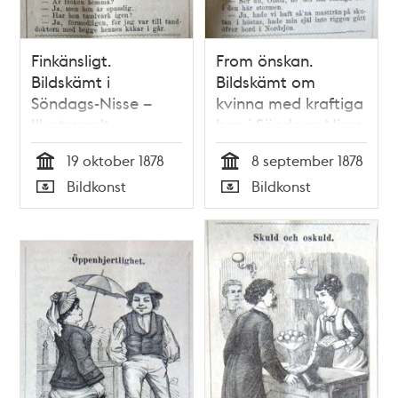
Finkänsligt.
From önskan.
Bildskämt i
Bildskämt om
Söndags-Nisse –
kvinna med kraftiga
Illustreradt
ben i Söndags-Nisse
Veckoblad för
– Illustreradt
19 oktober 1878
8 september 1878
Skämt, Humor och
Veckoblad för
Tid
Tid
Bildkonst
Bildkonst
Satir, nr 41, den 13
Skämt, Humor och
Typ
Typ
oktober 1878
Satir, nr 36, den 8
september 1878