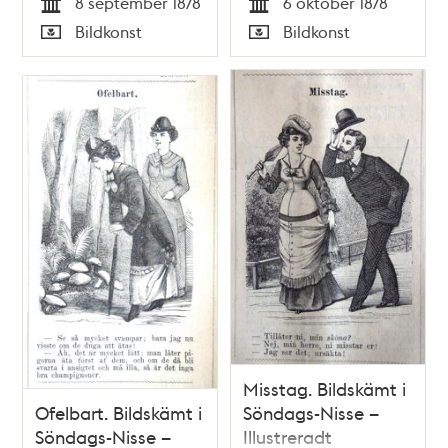
8 september 1878
6 oktober 1878
Illustreradt
Skämt, Humor och
Tid
Tid
Bildkonst
Bildkonst
Veckoblad för
Satir, nr 40, den 6
Typ
Typ
Skämt, Humor och
oktober 1878
Satir nr 36, den 8
september 1878
Misstag. Bildskämt i
Ofelbart. Bildskämt i
Söndags-Nisse –
Söndags-Nisse –
Illustreradt