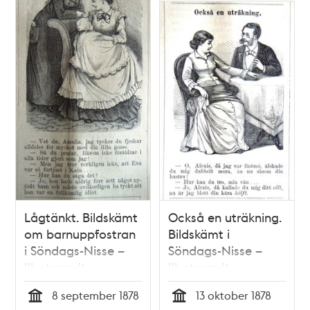
Lågtänkt. Bildskämt
Också en uträkning.
om barnuppfostran
Bildskämt i
i Söndags-Nisse –
Söndags-Nisse –
Illustreradt
Illustreradt
Veckoblad för
Veckoblad för
8 september 1878
13 oktober 1878
Skämt, Humor och
Skämt, Humor och