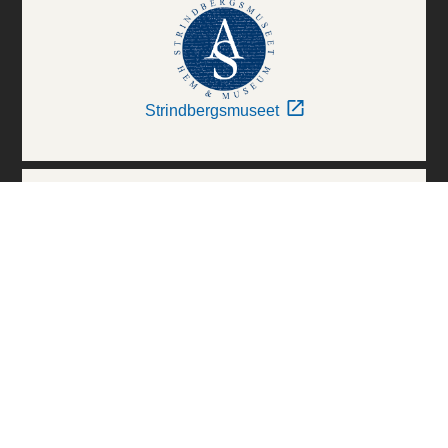
Strindbergsmuseet
Thielska Galleriet