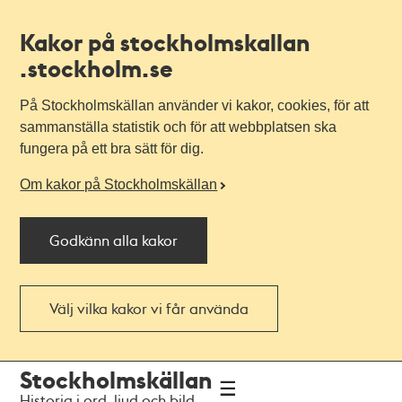
Kakor på stockholmskallan
.stockholm.se
På Stockholmskällan använder vi kakor, cookies, för att
sammanställa statistik och för att webbplatsen ska
fungera på ett bra sätt för dig.
Om kakor på Stockholmskällan
Godkänn alla kakor
Välj vilka kakor vi får använda
Till
Till
Stockholmskällan
navigationen
huvudinnehållet
Historia i ord, ljud och bild