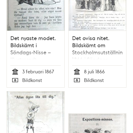
Det nyaste modet.
Det ovisa nitet.
Bildskämt i
Bildskämt om
Söndags-Nisse –
Stockholmsutställningen
Illustreradt
1866 i Söndags-
Veckoblad för
Nisse – Illustreradt
3 februari 1867
8 juli 1866
Skämt, Humor och
Veckoblad för
Tid
Tid
Bildkonst
Bildkonst
Satir, nr 5, den 3
Skämt, Humor och
Typ
Typ
februari 1867
Satir, nr 28, den 8
juli 1866