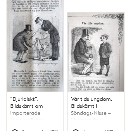
”Djuridiskt”.
Vår tids ungdom.
Bildskämt om
Bildskämt i
importerade
Söndags-Nisse –
leksakshästar i
Illustreradt
Söndags-Nisse –
Veckoblad för