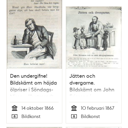
Den undergifne!
Jätten och
Bildskämt om höjda
dvergarne.
ölpriser i Söndags-
Bildskämt om John
Nisse – Illustreradt
Ericsson i
Veckoblad för
<i>Söndags-Nisse –
14 oktober 1866
10 februari 1867
Skämt, Humor och
Illustreradt
Tid
Tid
Bildkonst
Bildkonst
Satir, nr 42, den 14
Veckoblad för
Typ
Typ
oktober 1866
Skämt, Humor och