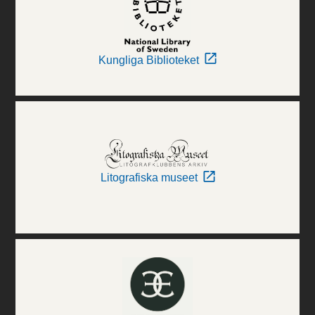
Kungliga Biblioteket
Litografiska museet