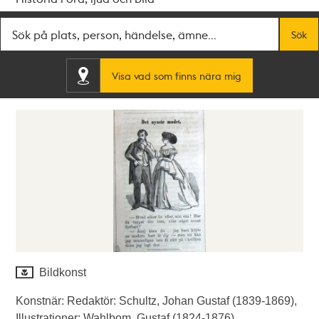
Fritextsök
Sök
Visa vad som finns nära mig
Bildkonst
Konstnär: Redaktör: Schultz, Johan Gustaf (1839-1869),
Illustrationer: Wahlbom, Gustaf (1824-1876).