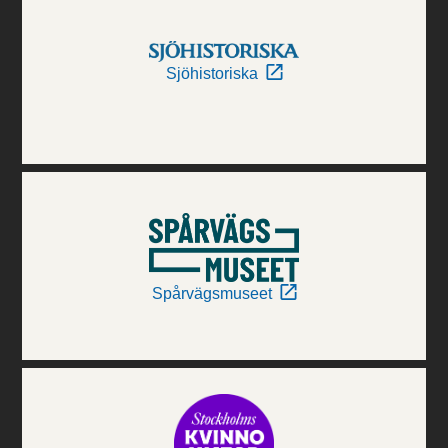
Sjöhistoriska
Spårvägsmuseet