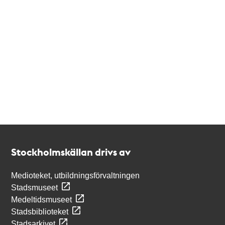
Kontakt
Stockholmskällan
Stockholmskällan drivs av
Medioteket, utbildningsförvaltningen
Stadsmuseet
Medeltidsmuseet
Stadsbiblioteket
Stadsarkivet