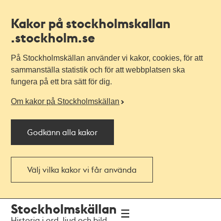
Kakor på stockholmskallan
.stockholm.se
På Stockholmskällan använder vi kakor, cookies, för att
sammanställa statistik och för att webbplatsen ska
fungera på ett bra sätt för dig.
Om kakor på Stockholmskällan
Godkänn alla kakor
Välj vilka kakor vi får använda
Till
Till
Stockholmskällan
navigationen
huvudinnehållet
Historia i ord, ljud och bild