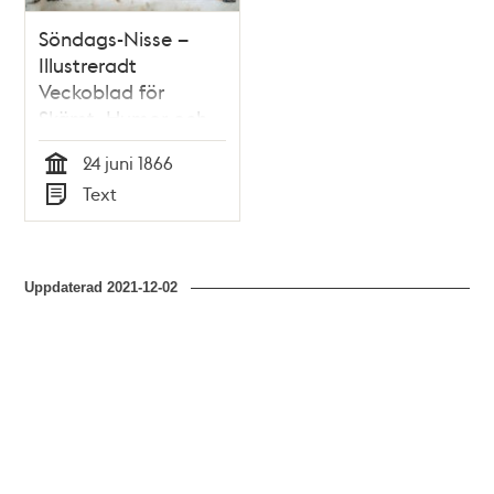
Söndags-Nisse –
Illustreradt
Veckoblad för
Skämt, Humor och
Satir, nr 25, den 24
24 juni 1866
juni 1866 om
Tid
Text
Stockholmsutställningen
Typ
1866
Uppdaterad
2021-12-02