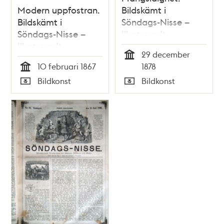
Modern uppfostran.
Bildskämt i
Bildskämt i
Söndags-Nisse –
Söndags-Nisse –
Illustreradt
Illustreradt
Veckoblad för
29 december
Veckoblad för
Skämt, Humor och
Tid
10 februari 1867
1878
Skämt, Humor och
Satir, nr 52, den 29
Tid
Bildkonst
Bildkonst
Satir, nr 6, den 10
december 1878
Typ
Typ
februari 1867