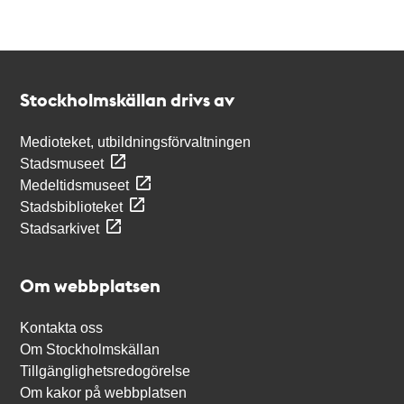
Kontakt
Stockholmskällan
Stockholmskällan drivs av
Medioteket, utbildningsförvaltningen
Stadsmuseet
Medeltidsmuseet
Stadsbiblioteket
Stadsarkivet
Om webbplatsen
Kontakta oss
Om Stockholmskällan
Tillgänglighetsredogörelse
Om kakor på webbplatsen