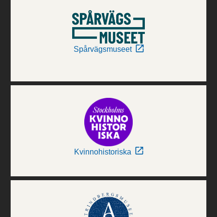
Spårvägsmuseet
Kvinnohistoriska