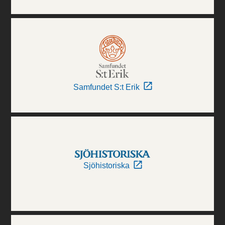
Samfundet S:t Erik
Sjöhistoriska