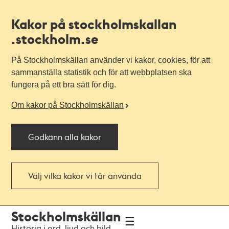
Kakor på stockholmskallan
.stockholm.se
På Stockholmskällan använder vi kakor, cookies, för att
sammanställa statistik och för att webbplatsen ska
fungera på ett bra sätt för dig.
Om kakor på Stockholmskällan
Godkänn alla kakor
Välj vilka kakor vi får använda
Till
Till
Stockholmskällan
navigationen
huvudinnehållet
Historia i ord, ljud och bild