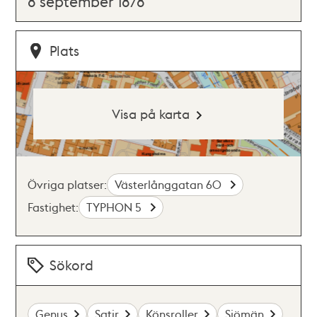
8 september 1878
Plats
Visa på karta
Övriga platser:
Västerlånggatan 60
Fastighet:
TYPHON 5
Sökord
Genus
Satir
Könsroller
Sjömän