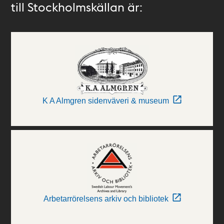
till Stockholmskällan är:
K A Almgren sidenväveri & museum
Arbetarrörelsens arkiv och bibliotek