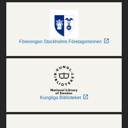
Föreningen Stockholms Företagsminnen
Kungliga Biblioteket