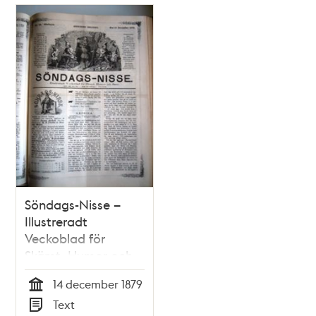
Relaterade
poster
och
teman
Söndags-Nisse –
Illustreradt
Veckoblad för
Skämt, Humor och
Satir nr 50, den 14
14 december 1879
december 1879
Tid
Text