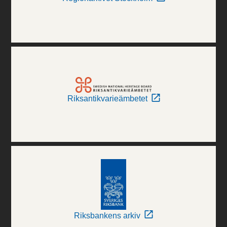
Riksantikvarieämbetet
Riksbankens arkiv