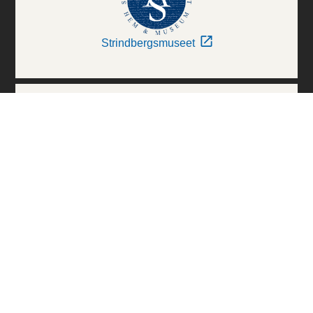
Strindbergsmuseet
Thielska Galleriet
Världskulturmuseerna