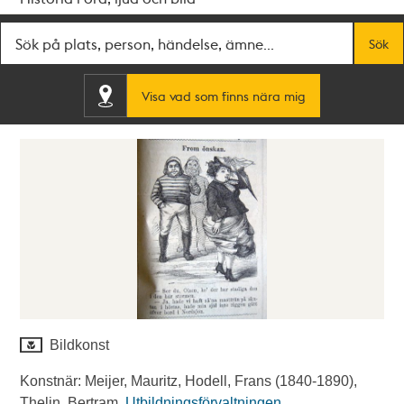
Fritextsök
Sök
Visa vad som finns nära mig
Bildkonst
Konstnär: Meijer, Mauritz, Hodell, Frans (1840-1890),
Thelin, Bertram.
Utbildningsförvaltningen