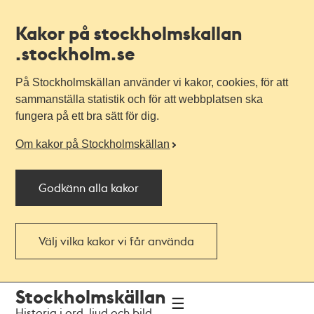
Kakor på stockholmskallan
.stockholm.se
På Stockholmskällan använder vi kakor, cookies, för att
sammanställa statistik och för att webbplatsen ska
fungera på ett bra sätt för dig.
Om kakor på Stockholmskällan
Godkänn alla kakor
Välj vilka kakor vi får använda
Till
Till
Stockholmskällan
navigationen
huvudinnehållet
Historia i ord, ljud och bild