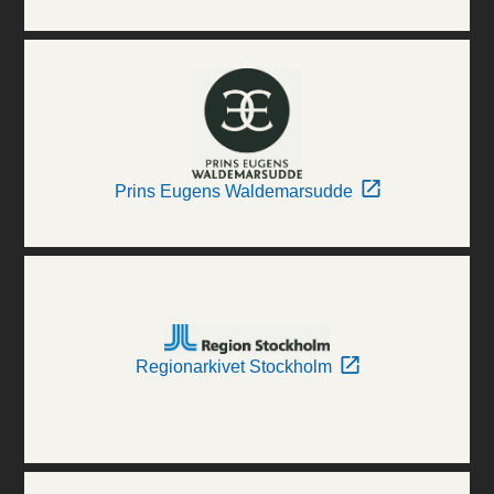
Prins Eugens Waldemarsudde
Regionarkivet Stockholm