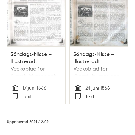
Söndags-Nisse –
Söndags-Nisse –
Illustreradt
Illustreradt
Veckoblad för
Veckoblad för
Skämt, Humor och
Skämt, Humor och
Satir, nr 24, den 17
Satir, nr 25, den 24
17 juni 1866
24 juni 1866
juni 1866 om
juni 1866 om
Tid
Tid
Text
Text
Stockholmsutställningen
Stockholmsutställningen
Typ
Typ
1866
1866
Uppdaterad
2021-12-02