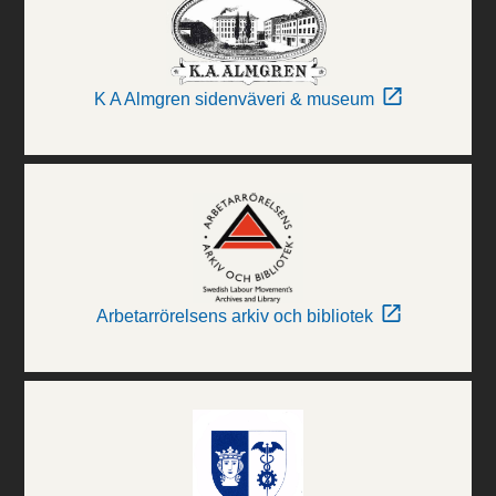
K A Almgren sidenväveri & museum
Arbetarrörelsens arkiv och bibliotek