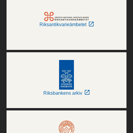
Riksantikvarieämbetet
Riksbankens arkiv