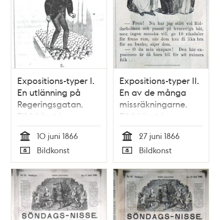
Expositions-typer I.
Expositions-typer II.
En utlänning på
En av de många
Regeringsgatan.
missräkningarne.
Bildskämt i
Bildskämt i
Söndags-Nisse –
Söndags-Nisse –
10 juni 1866
27 juni 1866
Illustreradt
Illustreradt
Tid
Tid
Bildkonst
Bildkonst
Veckoblad för
Veckoblad för
Typ
Typ
Skämt, Humor och
Skämt, Humor och
Satir, nr 23, den 10
Satir, nr 26, den 27
juni 1866
juni 1866