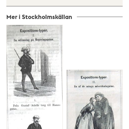
Mer i Stockholmskällan
Relaterade
poster
och
teman