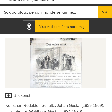
Fritextsök
Sök
Visa vad som finns nära mig
Bildkonst
Konstnär: Redaktör: Schultz, Johan Gustaf (1839-1869),
Illustrationer: Wahlbom, Gustaf (1824-1876).