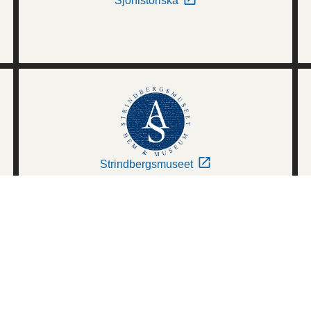
Sjöhistoriska
Strindbergsmuseet