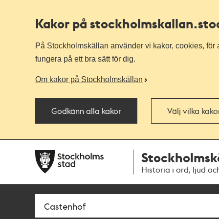
Kakor på stockholmskallan
.st
På Stockholmskällan använder vi kakor, cookies, för a
fungera på ett bra sätt för dig.
Om kakor på Stockholmskällan
Godkänn alla kakor
Välj vilka kak
Till
Till
Stockholmsk
navigationen
huvudinnehållet
Historia i ord, ljud oc
Sök
Fritextsök