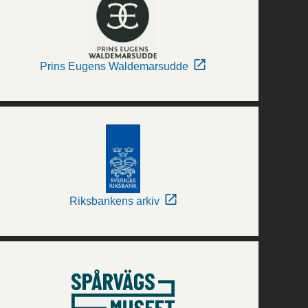
Prins Eugens Waldemarsudde
Riksbankens arkiv