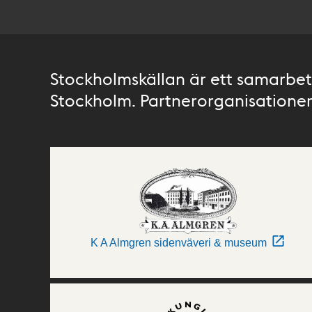
Stockholmskällan är ett samarbete
Stockholm. Partnerorganisationer 
K A Almgren sidenväveri & museum