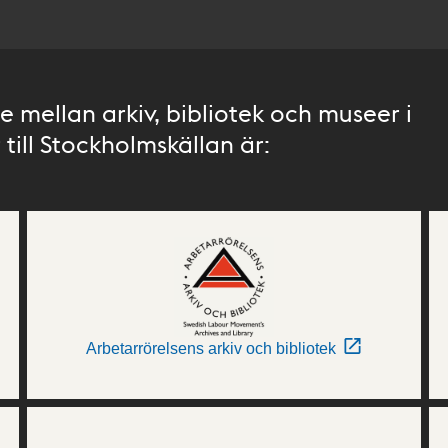
 mellan arkiv, bibliotek och museer i
till Stockholmskällan är:
Arbetarrörelsens arkiv och bibliotek