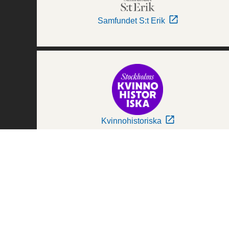
Samfundet S:t Erik
Kvinnohistoriska
Världskulturmuseerna