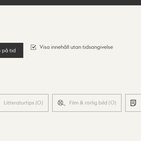
Visa innehåll utan tidsangivelse
a på tid
Litteraturtips
(
0
)
Film & rörlig bild
(
0
)