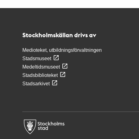
Kontakt
Stockholmskällan
Stockholmskällan drivs av
Medioteket, utbildningsförvaltningen
Stadsmuseet
Medeltidsmuseet
Stadsbiblioteket
Stadsarkivet