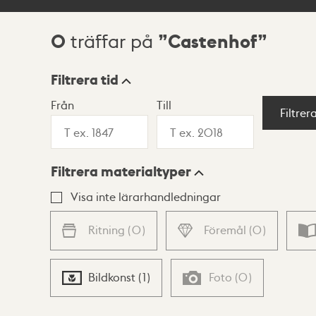
0
Castenhof
träffar på
Sökresultat
Filtrera tid
Från
Till
Visningsläge
Filtrer
Filtrera materialtyper
Lista
Karta
Visa inte lärarhandledningar
Ritning
(
0
)
Föremål
(
0
)
Bildkonst
(
1
)
Foto
(
0
)