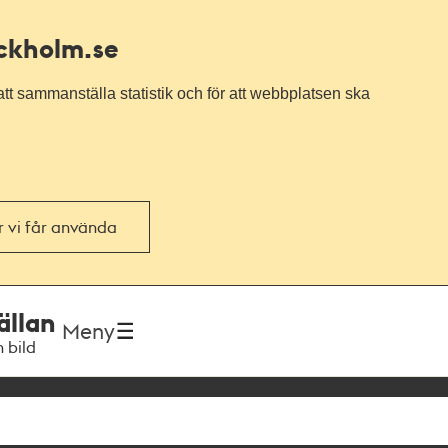
ockholm.se
tt sammanställa statistik och för att webbplatsen ska
or vi får använda
ällan
Meny
h bild