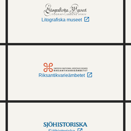
Litografiska museet
Riksantikvarieämbetet