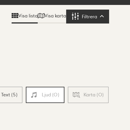
Visa karta
Visa lista
Filtrera
Filtrera
Text
(
5
)
Ljud
(
0
)
Karta
(
0
)