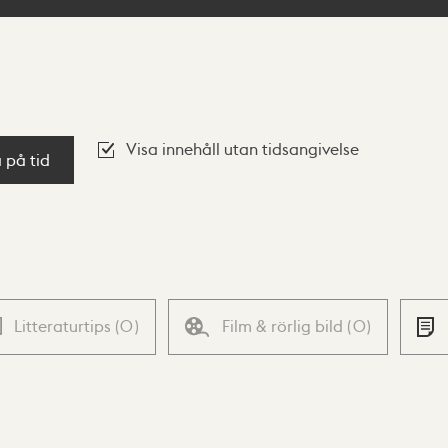
Visa innehåll utan tidsangivelse
a på tid
Litteraturtips
(
0
)
Film & rörlig bild
(
0
)