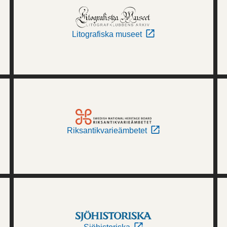
Litografiska museet
Riksantikvarieämbetet