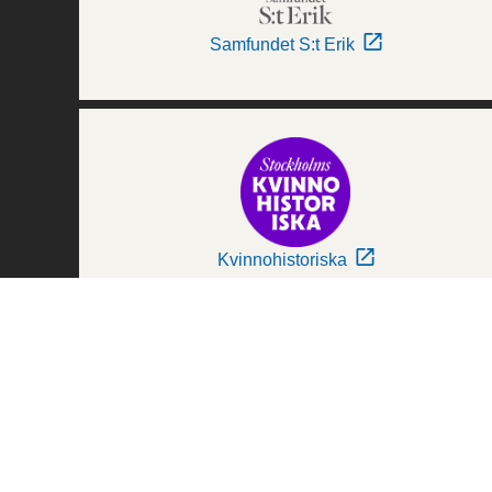
Samfundet S:t Erik
Kvinnohistoriska
Världskulturmuseerna