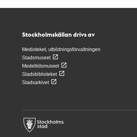
Kontakt
Stockholmskällan
Stockholmskällan drivs av
Medioteket, utbildningsförvaltningen
Stadsmuseet
Medeltidsmuseet
Stadsbiblioteket
Stadsarkivet