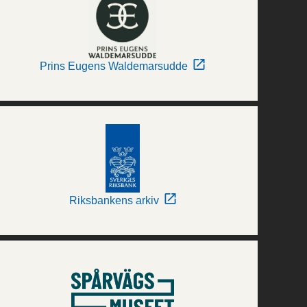
Prins Eugens Waldemarsudde
Riksbankens arkiv