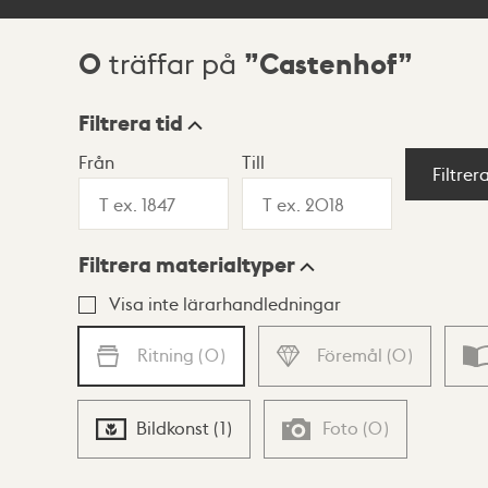
0
Castenhof
träffar på
Sökresultat
Filtrera tid
Från
Till
Visningsläge
Filtrer
Filtrera materialtyper
Lista
Karta
Visa inte lärarhandledningar
Ritning
(
0
)
Föremål
(
0
)
Bildkonst
(
1
)
Foto
(
0
)