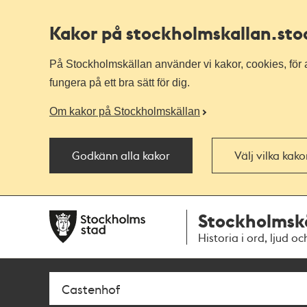
Kakor på stockholmskallan
.st
På Stockholmskällan använder vi kakor, cookies, för a
fungera på ett bra sätt för dig.
Om kakor på Stockholmskällan
Godkänn alla kakor
Välj vilka kak
Till
Till
Stockholmsk
navigationen
huvudinnehållet
Historia i ord, ljud oc
Sök
Fritextsök