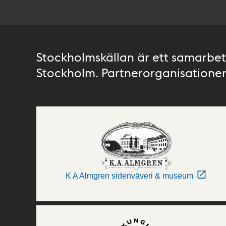
Stockholmskällan är ett samarbete
Stockholm. Partnerorganisationer 
K A Almgren sidenväveri & museum