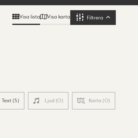
Visa karta
Visa lista
Filtrera
Filtrera
Text
(
5
)
Ljud
(
0
)
Karta
(
0
)