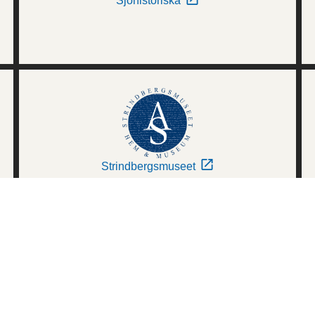
Sjöhistoriska
Strindbergsmuseet