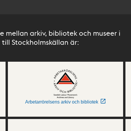
 mellan arkiv, bibliotek och museer i
till Stockholmskällan är:
Arbetarrörelsens arkiv och bibliotek