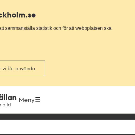
ockholm.se
tt sammanställa statistik och för att webbplatsen ska
or vi får använda
ällan
Meny
h bild