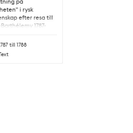
tning på
heten" i rysk
nskap efter resa till
-Barthélemy 1787-
1787 till 1788
Text