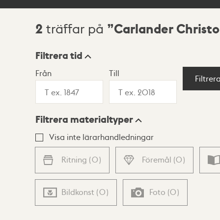
2
Carlander Christ
träffar på
Sökresultat
Filtrera tid
Från
Till
Visningsläge
Filtrer
Filtrera materialtyper
Lista
Karta
Visa inte lärarhandledningar
Ritning
(
0
)
Föremål
(
0
)
Bildkonst
(
0
)
Foto
(
0
)