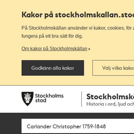
Kakor på stockholmskallan
.st
På Stockholmskällan använder vi kakor, cookies, för a
fungera på ett bra sätt för dig.
Om kakor på Stockholmskällan
Godkänn alla kakor
Välj vilka kak
Till
Till
Stockholmsk
navigationen
huvudinnehållet
Historia i ord, ljud oc
Sök
Fritextsök