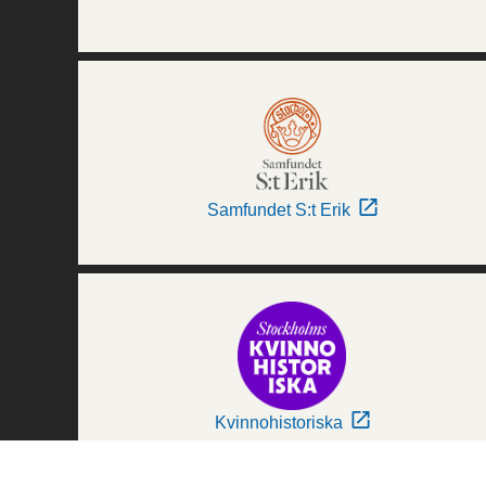
Samfundet S:t Erik
Kvinnohistoriska