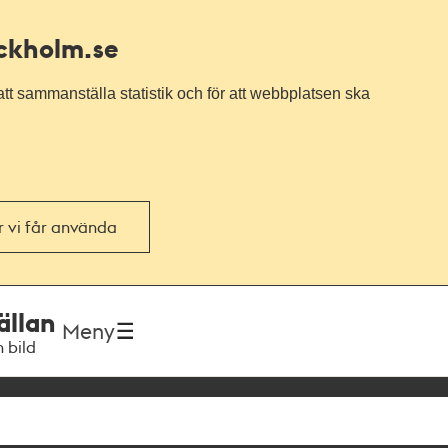
ockholm.se
tt sammanställa statistik och för att webbplatsen ska
or vi får använda
ällan
Meny
h bild