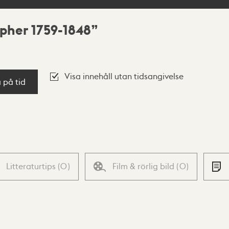
opher 1759-1848
Visa innehåll utan tidsangivelse
a på tid
Litteraturtips
(
0
)
Film & rörlig bild
(
0
)