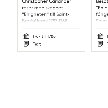
Christopher Carlander
Besät
reser med skeppet
"Enig
"Enigheten" till Saint-
fånge
Barthélemy 1787-1788
Saint
1788
1787 till 1788
Tid
Tid
Text
Typ
Typ