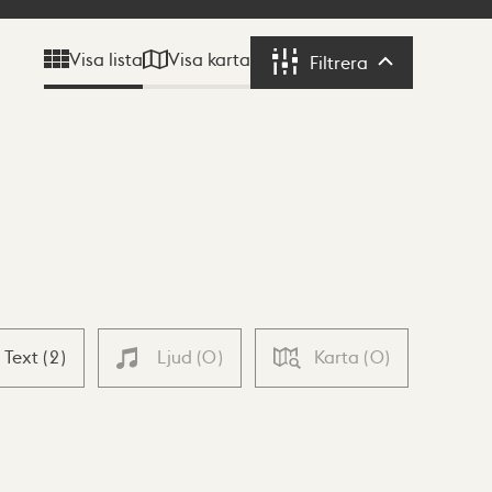
Visa karta
Visa lista
Filtrera
Filtrera
Text
(
2
)
Ljud
(
0
)
Karta
(
0
)