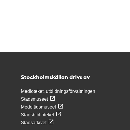
Kontakt
Stockholmskällan
Stockholmskällan drivs av
Medioteket, utbildningsförvaltningen
Stadsmuseet
Medeltidsmuseet
Stadsbiblioteket
Stadsarkivet