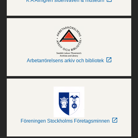
K A Almgren sidenväveri & museum
Arbetarrörelsens arkiv och bibliotek
Föreningen Stockholms Företagsminnen