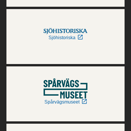
Sjöhistoriska
Spårvägsmuseet