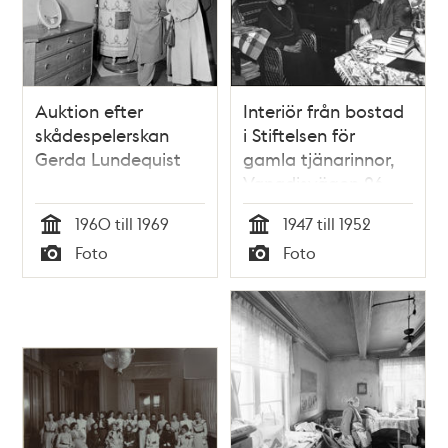
Auktion efter
Interiör från bostad
skådespelerskan
i Stiftelsen för
Gerda Lundequist
gamla tjänarinnor,
Vanadisvägen 26.
1960 till 1969
1947 till 1952
Tid
Tid
Foto
Foto
Typ
Typ