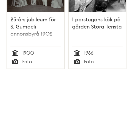
25-års jubileum för
I parstugans kök på
S. Gumaeli
gården Stora Tensta
annonsbyrå 1902
1900
1966
Tid
Tid
Foto
Foto
Typ
Typ