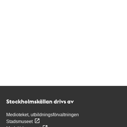
Kontakt
Stockholmskällan
Stockholmskällan drivs av
Medioteket, utbildningsförvaltningen
Stadsmuseet