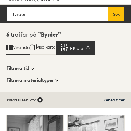
Sök
Fritextsök
Sök
Sökresultat
6
träffar på
Byråer
Visa karta
Visa lista
Filtrera
Filtrera
Filtrera tid
Filtrera materialtyper
Visningsläge
Totalt
Valda filter:
Foto
Rensa filter
6
träffar
Lista
Karta