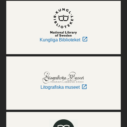
Kungliga Biblioteket
Litografiska museet