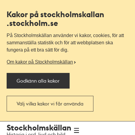
Kakor på stockholmskallan
.stockholm.se
På Stockholmskällan använder vi kakor, cookies, för att
sammanställa statistik och för att webbplatsen ska
fungera på ett bra sätt för dig.
Om kakor på Stockholmskällan
Godkänn alla kakor
Välj vilka kakor vi får använda
Till
Till
Stockholmskällan
navigationen
huvudinnehållet
Historia i ord, ljud och bild