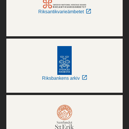
Riksantikvarieämbetet
Riksbankens arkiv