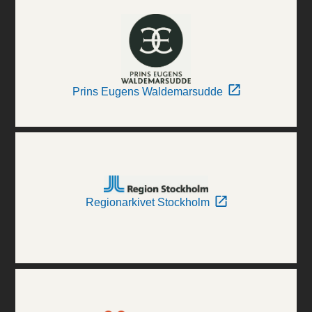
Prins Eugens Waldemarsudde
Regionarkivet Stockholm