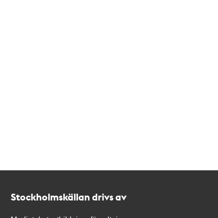
Kontakt
Stockholmskällan
Stockholmskällan drivs av