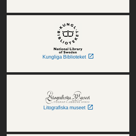
Kungliga Biblioteket
Litografiska museet