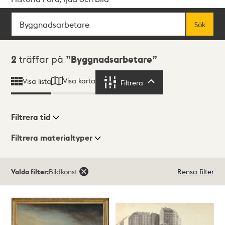
Sök
Fritextsök
Sök
Sökresultat
2
träffar på
Byggnadsarbetare
Visa karta
Visa lista
Filtrera
Filtrera
Filtrera tid
Filtrera materialtyper
Visningsläge
Totalt
Valda filter:
Bildkonst
Rensa filter
2
träffar
Lista
Karta