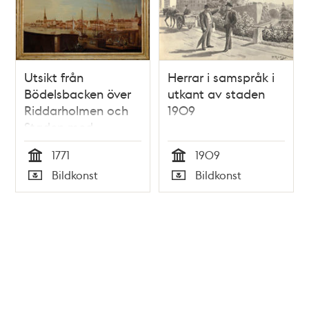
Utsikt från
Herrar i samspråk i
Bödelsbacken över
utkant av staden
Riddarholmen och
1909
Staden med
Storkyrkan och
1771
1909
Tyska kyrkan
Tid
Tid
Bildkonst
Bildkonst
Typ
Typ