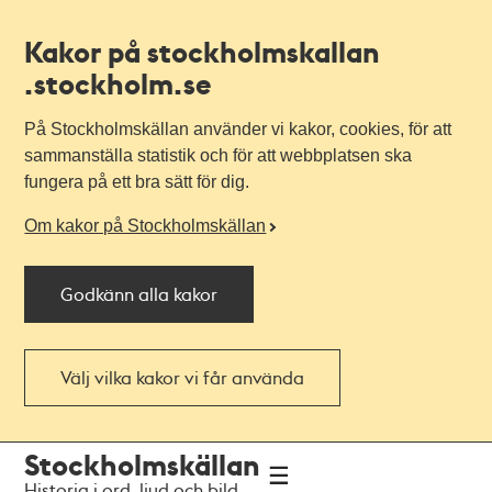
Kakor på stockholmskallan
.stockholm.se
På Stockholmskällan använder vi kakor, cookies, för att
sammanställa statistik och för att webbplatsen ska
fungera på ett bra sätt för dig.
Om kakor på Stockholmskällan
Godkänn alla kakor
Välj vilka kakor vi får använda
Till
Till
Stockholmskällan
navigationen
huvudinnehållet
Historia i ord, ljud och bild