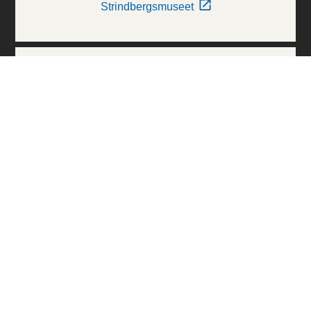
Strindbergsmuseet
Thielska Galleriet
Världskulturmuseerna