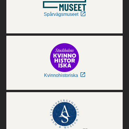
Spårvägsmuseet
Kvinnohistoriska