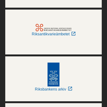
Riksantikvarieämbetet
Riksbankens arkiv