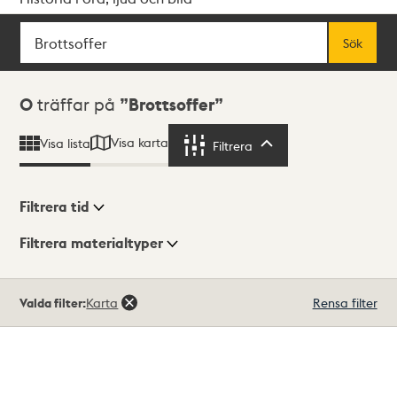
Sök
Fritextsök
Sök
Sökresultat
0
träffar på
Brottsoffer
Visa karta
Visa lista
Filtrera
Filtrera
Filtrera tid
Filtrera materialtyper
Visningsläge
Totalt
Valda filter:
Karta
Rensa filter
0
träffar
Lista
Karta