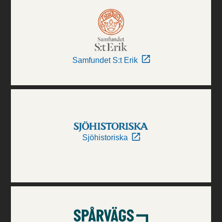
Samfundet S:t Erik
Sjöhistoriska