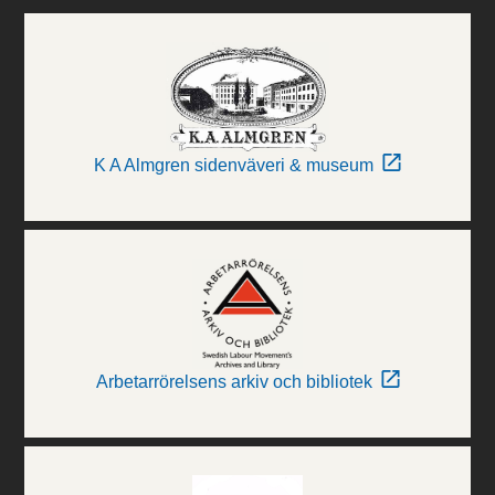
K A Almgren sidenväveri & museum
Arbetarrörelsens arkiv och bibliotek