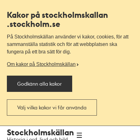
Kakor på stockholmskallan
.stockholm.se
På Stockholmskällan använder vi kakor, cookies, för att
sammanställa statistik och för att webbplatsen ska
fungera på ett bra sätt för dig.
Om kakor på Stockholmskällan
Godkänn alla kakor
Välj vilka kakor vi får använda
Till
Till
Stockholmskällan
navigationen
huvudinnehållet
Historia i ord, ljud och bild