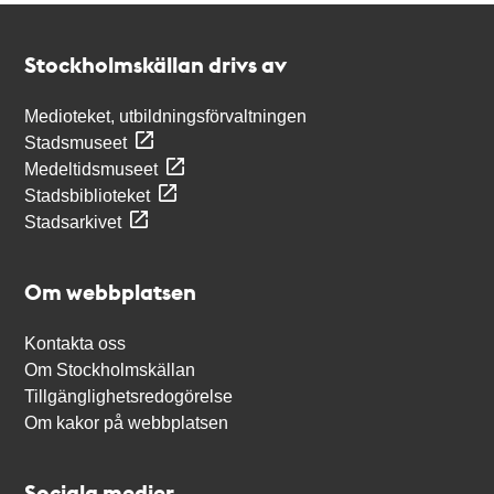
Kontakt
Stockholmskällan
Stockholmskällan drivs av
Medioteket, utbildningsförvaltningen
Stadsmuseet
Medeltidsmuseet
Stadsbiblioteket
Stadsarkivet
Om webbplatsen
Kontakta oss
Om Stockholmskällan
Tillgänglighetsredogörelse
Om kakor på webbplatsen
Sociala medier