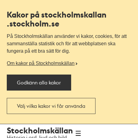
Kakor på stockholmskallan
.stockholm.se
På Stockholmskällan använder vi kakor, cookies, för att
sammanställa statistik och för att webbplatsen ska
fungera på ett bra sätt för dig.
Om kakor på Stockholmskällan
Godkänn alla kakor
Välj vilka kakor vi får använda
Till
Till
Stockholmskällan
navigationen
huvudinnehållet
Historia i ord, ljud och bild