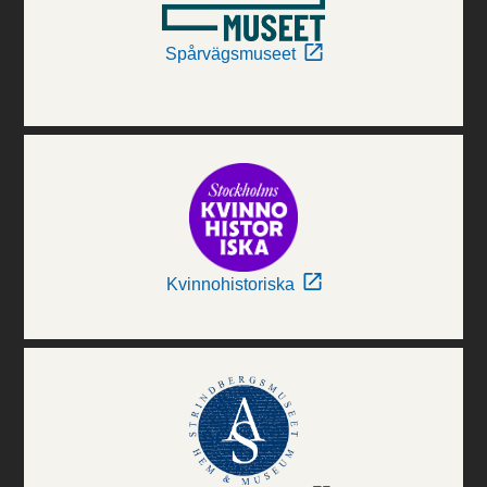
Spårvägsmuseet
Kvinnohistoriska