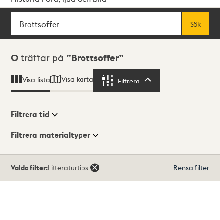
Sök
Fritextsök
Sök
Sökresultat
0
träffar på
Brottsoffer
Visa karta
Visa lista
Filtrera
Filtrera
Filtrera tid
Filtrera materialtyper
Visningsläge
Totalt
Valda filter:
Litteraturtips
Rensa filter
0
träffar
Lista
Karta