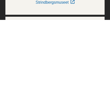
Strindbergsmuseet
Thielska Galleriet
Världskulturmuseerna