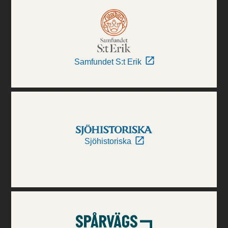
Samfundet S:t Erik
Sjöhistoriska