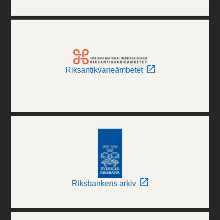
Riksantikvarieämbetet
Riksbankens arkiv