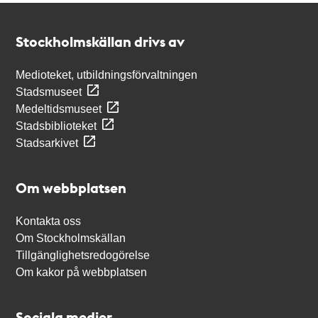
Kontakt
Stockholmskällan
Stockholmskällan drivs av
Medioteket, utbildningsförvaltningen
Stadsmuseet
Medeltidsmuseet
Stadsbiblioteket
Stadsarkivet
Om webbplatsen
Kontakta oss
Om Stockholmskällan
Tillgänglighetsredogörelse
Om kakor på webbplatsen
Sociala medier