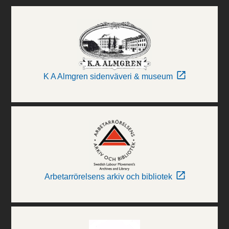
K A Almgren sidenväveri & museum
Arbetarrörelsens arkiv och bibliotek