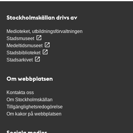
Kontakt
Stockholmskällan
Stockholmskällan drivs av
Medioteket, utbildningsförvaltningen
Stadsmuseet
Medeltidsmuseet
Stadsbiblioteket
Stadsarkivet
Om webbplatsen
Kontakta oss
Om Stockholmskällan
Tillgänglighetsredogörelse
Om kakor på webbplatsen
Sociala medier