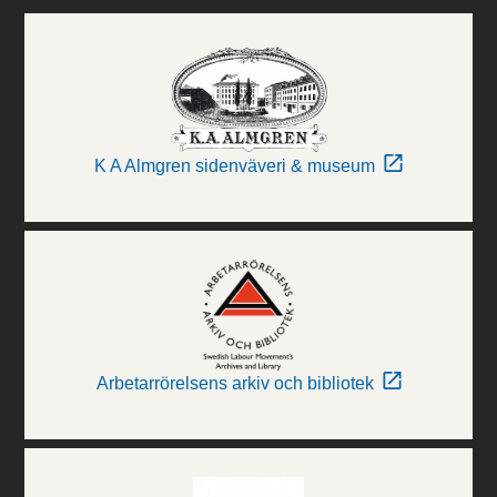
K A Almgren sidenväveri & museum
Arbetarrörelsens arkiv och bibliotek