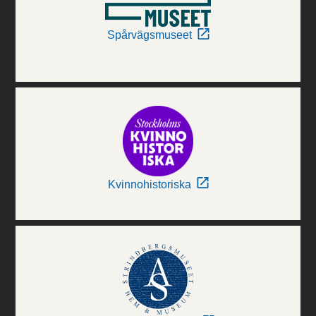
Spårvägsmuseet
Kvinnohistoriska