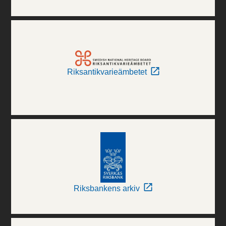
Riksantikvarieämbetet
Riksbankens arkiv