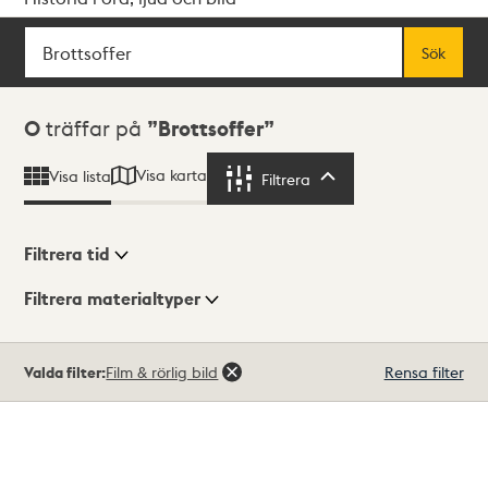
Sök
Fritextsök
Sök
Sökresultat
0
träffar på
Brottsoffer
Visa karta
Visa lista
Filtrera
Filtrera
Filtrera tid
Filtrera materialtyper
Visningsläge
Totalt
Valda filter:
Film & rörlig bild
Rensa filter
0
träffar
Lista
Karta