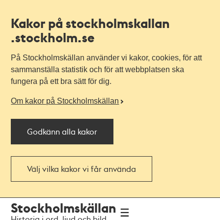
Kakor på stockholmskallan
.stockholm.se
På Stockholmskällan använder vi kakor, cookies, för att
sammanställa statistik och för att webbplatsen ska
fungera på ett bra sätt för dig.
Om kakor på Stockholmskällan
Godkänn alla kakor
Välj vilka kakor vi får använda
Till
Till
Stockholmskällan
navigationen
huvudinnehållet
Historia i ord, ljud och bild