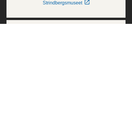
Strindbergsmuseet
Thielska Galleriet
Världskulturmuseerna