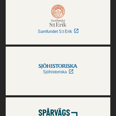
Samfundet S:t Erik
Sjöhistoriska