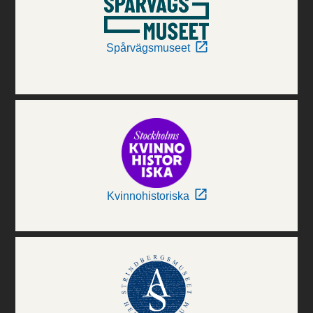
Spårvägsmuseet
Kvinnohistoriska