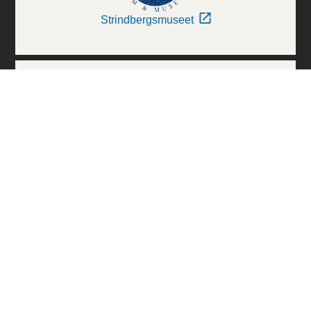
Strindbergsmuseet
Thielska Galleriet
Världskulturmuseerna