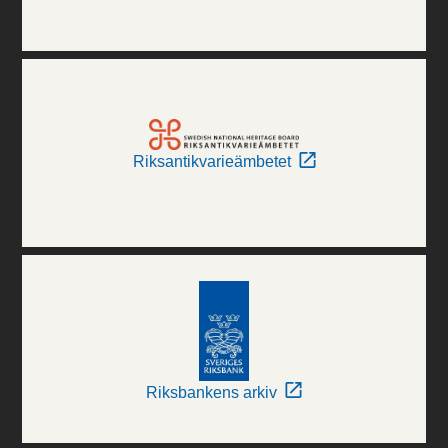
Riksantikvarieämbetet
Riksbankens arkiv