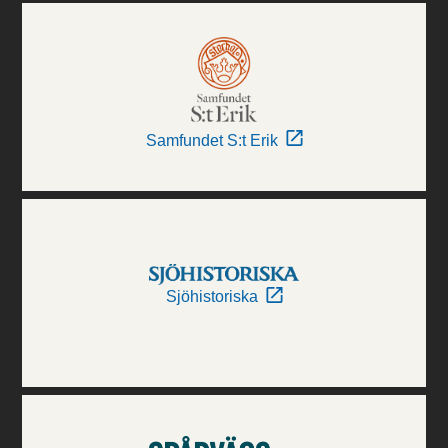
Samfundet S:t Erik
Sjöhistoriska