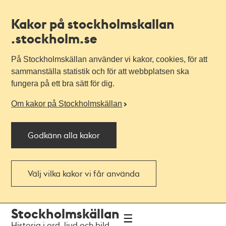
Kakor på stockholmskallan
.stockholm.se
På Stockholmskällan använder vi kakor, cookies, för att
sammanställa statistik och för att webbplatsen ska
fungera på ett bra sätt för dig.
Om kakor på Stockholmskällan
Godkänn alla kakor
Välj vilka kakor vi får använda
Till
Till
Stockholmskällan
navigationen
huvudinnehållet
Historia i ord, ljud och bild