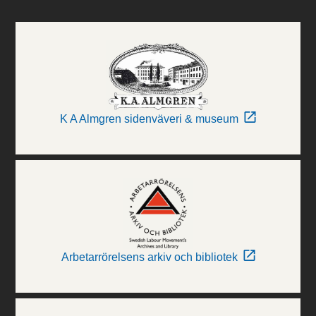
K A Almgren sidenväveri & museum
Arbetarrörelsens arkiv och bibliotek