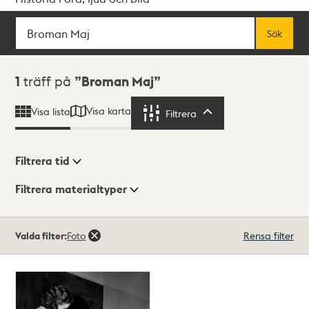
Sök
Fritextsök
Sök
Sökresultat
1
träff på
Broman Maj
Visa karta
Visa lista
Filtrera
Filtrera
Filtrera tid
Filtrera materialtyper
Visningsläge
Totalt
Valda filter:
Foto
Rensa filter
1
träffar
Lista
Karta