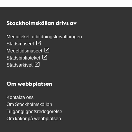
Kontakt
Stockholmskällan
Stockholmskällan drivs av
Medioteket, utbildningsförvaltningen
Stadsmuseet
Medeltidsmuseet
Stadsbiblioteket
Stadsarkivet
Om webbplatsen
Kontakta oss
Om Stockholmskällan
Tillgänglighetsredogörelse
Om kakor på webbplatsen