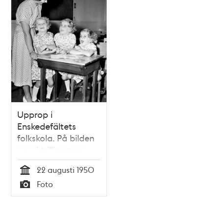
Upprop i
Enskedefältets
folkskola. På bilden
ser vi trillingarna
Anne-Marie, Ulla
22 augusti 1950
och Maj Broman
Tid
Foto
tillsammans med
Typ
lärarinnan Ulla Hjort