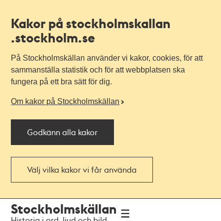
Kakor på stockholmskallan
.stockholm.se
På Stockholmskällan använder vi kakor, cookies, för att
sammanställa statistik och för att webbplatsen ska
fungera på ett bra sätt för dig.
Om kakor på Stockholmskällan
Godkänn alla kakor
Välj vilka kakor vi får använda
Till
Till
Stockholmskällan
navigationen
huvudinnehållet
Historia i ord, ljud och bild