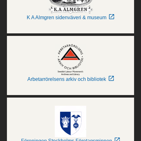
K A Almgren sidenväveri & museum
Arbetarrörelsens arkiv och bibliotek
Föreningen Stockholms Företagsminnen