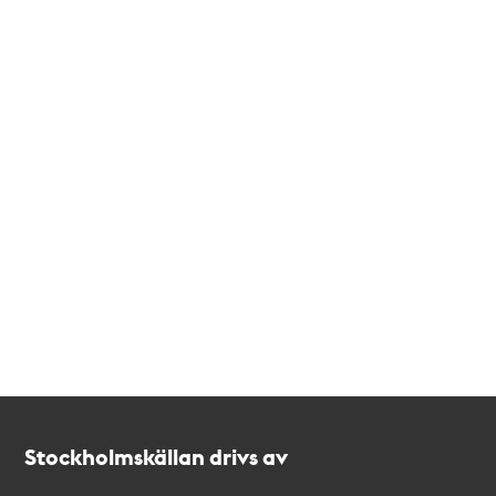
Kontakt
Stockholmskällan
Stockholmskällan drivs av