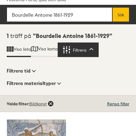
Sök
Fritextsök
Sök
Sökresultat
1
träff på
Bourdelle Antoine 1861-1929
Visa karta
Visa lista
Filtrera
Filtrera
Filtrera tid
Filtrera materialtyper
Visningsläge
Totalt
Valda filter:
Bildkonst
Rensa filter
1
träffar
Lista
Karta