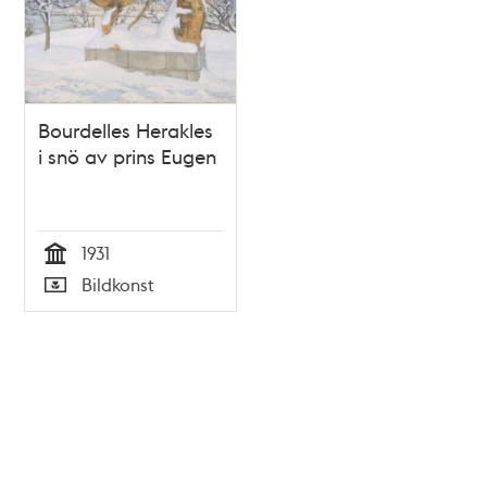
Bourdelles Herakles
i snö av prins Eugen
1931
Tid
Bildkonst
Typ