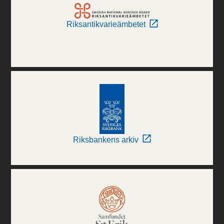
Riksantikvarieämbetet
Riksbankens arkiv