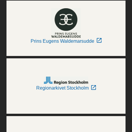
Prins Eugens Waldemarsudde
Regionarkivet Stockholm