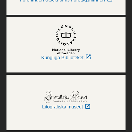
Kungliga Biblioteket
Litografiska museet