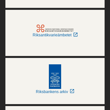
Riksantikvarieämbetet
Riksbankens arkiv