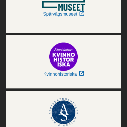
Spårvägsmuseet
Kvinnohistoriska