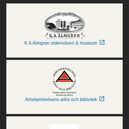
K A Almgren sidenväveri & museum
Arbetarrörelsens arkiv och bibliotek