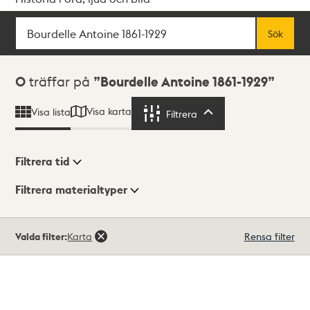
Sök
Fritextsök
Sök
Sökresultat
0
träffar på
Bourdelle Antoine 1861-1929
Visa karta
Visa lista
Filtrera
Filtrera
Filtrera tid
Filtrera materialtyper
Visningsläge
Totalt
Valda filter:
Karta
Rensa filter
0
träffar
Lista
Karta