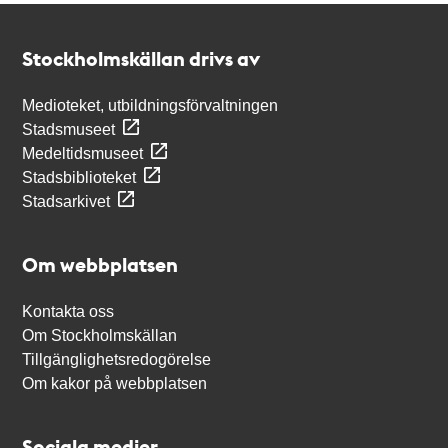
Kontakt
Stockholmskällan
Stockholmskällan drivs av
Medioteket, utbildningsförvaltningen
Stadsmuseet
Medeltidsmuseet
Stadsbiblioteket
Stadsarkivet
Om webbplatsen
Kontakta oss
Om Stockholmskällan
Tillgänglighetsredogörelse
Om kakor på webbplatsen
Sociala medier