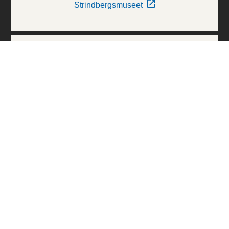
Strindbergsmuseet
Thielska Galleriet
Världskulturmuseerna