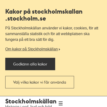
Kakor på stockholmskallan
.stockholm.se
På Stockholmskällan använder vi kakor, cookies, för att
sammanställa statistik och för att webbplatsen ska
fungera på ett bra sätt för dig.
Om kakor på Stockholmskällan
Godkänn alla kakor
Välj vilka kakor vi får använda
Till
Till
Stockholmskällan
navigationen
huvudinnehållet
Historia i ord, ljud och bild