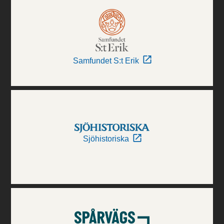
Samfundet S:t Erik
Sjöhistoriska