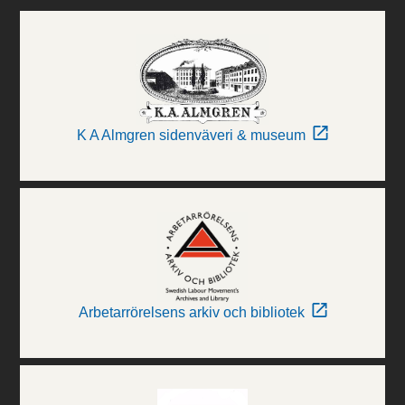
K A Almgren sidenväveri & museum
Arbetarrörelsens arkiv och bibliotek