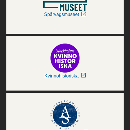
Spårvägsmuseet
Kvinnohistoriska