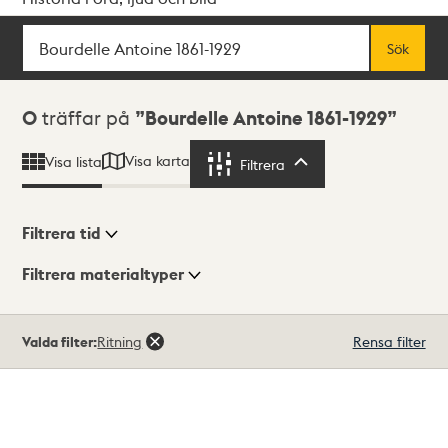
Sök
Fritextsök
Sök
Sökresultat
0
träffar på
Bourdelle Antoine 1861-1929
Visa karta
Visa lista
Filtrera
Filtrera
Filtrera tid
Filtrera materialtyper
Visningsläge
Totalt
Valda filter:
Ritning
Rensa filter
0
träffar
Lista
Karta