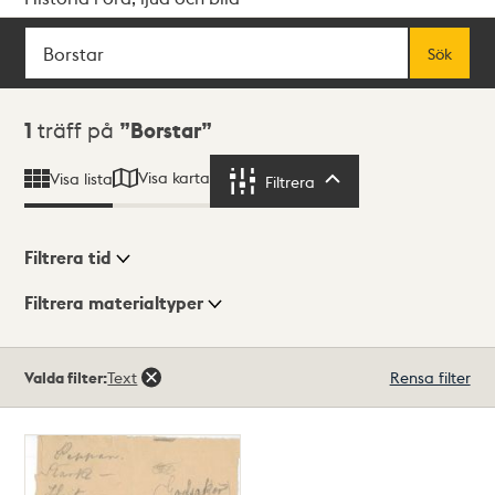
Sök
Fritextsök
Sök
Sökresultat
1
träff på
Borstar
Visa karta
Visa lista
Filtrera
Filtrera
Filtrera tid
Filtrera materialtyper
Visningsläge
Totalt
Valda filter:
Text
Rensa filter
1
träffar
Lista
Karta