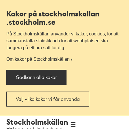
Kakor på stockholmskallan
.stockholm.se
På Stockholmskällan använder vi kakor, cookies, för att
sammanställa statistik och för att webbplatsen ska
fungera på ett bra sätt för dig.
Om kakor på Stockholmskällan
Godkänn alla kakor
Välj vilka kakor vi får använda
Till
Till
Stockholmskällan
navigationen
huvudinnehållet
Historia i ord, ljud och bild