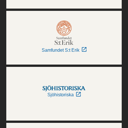
Samfundet S:t Erik
Sjöhistoriska