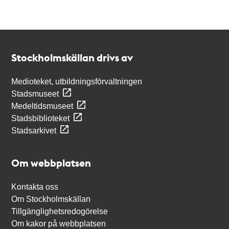
Kontakt
Stockholmskällan
Stockholmskällan drivs av
Medioteket, utbildningsförvaltningen
Stadsmuseet
Medeltidsmuseet
Stadsbiblioteket
Stadsarkivet
Om webbplatsen
Kontakta oss
Om Stockholmskällan
Tillgänglighetsredogörelse
Om kakor på webbplatsen