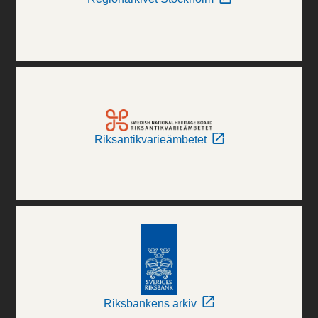
Riksantikvarieämbetet
Riksbankens arkiv