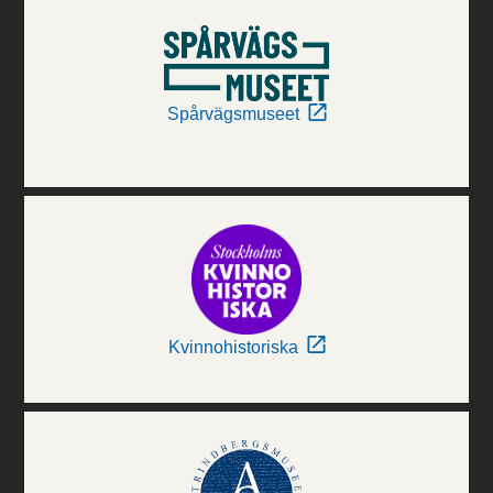
Spårvägsmuseet
Kvinnohistoriska