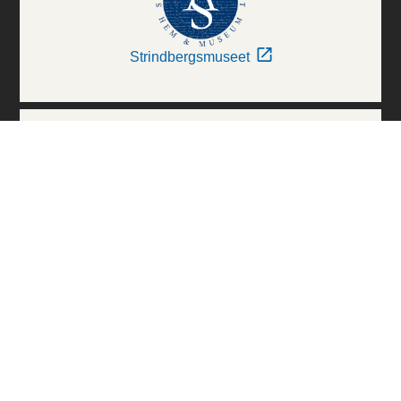
Strindbergsmuseet
Thielska Galleriet
Världskulturmuseerna