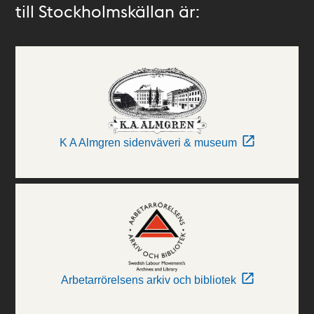
till Stockholmskällan är:
K A Almgren sidenväveri & museum
Arbetarrörelsens arkiv och bibliotek