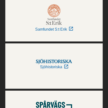
Samfundet S:t Erik
Sjöhistoriska