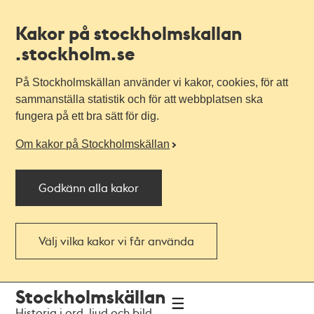
Kakor på stockholmskallan
.stockholm.se
På Stockholmskällan använder vi kakor, cookies, för att
sammanställa statistik och för att webbplatsen ska
fungera på ett bra sätt för dig.
Om kakor på Stockholmskällan
Godkänn alla kakor
Välj vilka kakor vi får använda
Till
Till
Stockholmskällan
navigationen
huvudinnehållet
Historia i ord, ljud och bild