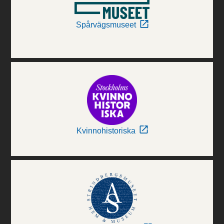
Spårvägsmuseet
Kvinnohistoriska