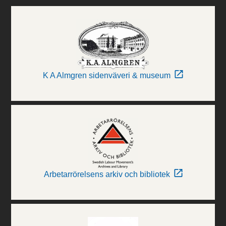
K A Almgren sidenväveri & museum
Arbetarrörelsens arkiv och bibliotek