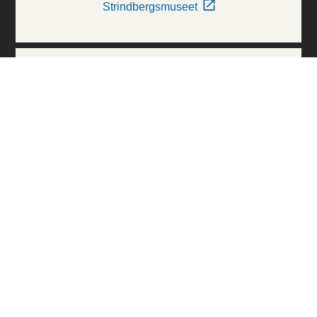
Strindbergsmuseet
Thielska Galleriet
Världskulturmuseerna