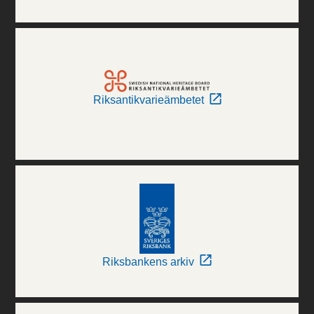
Riksantikvarieämbetet
Riksbankens arkiv