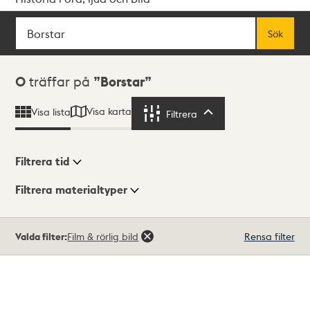
Sök
Fritextsök
Sök
Sökresultat
0
träffar på
Borstar
Visa karta
Visa lista
Filtrera
Filtrera
Filtrera tid
Filtrera materialtyper
Visningsläge
Totalt
Valda filter:
Film & rörlig bild
Rensa filter
0
träffar
Lista
Karta