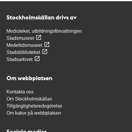
Kontakt
Stockholmskällan
Stockholmskällan drivs av
Medioteket, utbildningsförvaltningen
Stadsmuseet
Medeltidsmuseet
Stadsbiblioteket
Stadsarkivet
Om webbplatsen
Kontakta oss
Om Stockholmskällan
Tillgänglighetsredogörelse
Om kakor på webbplatsen
Sociala medier