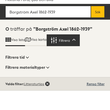
Sök
Fritextsök
Sök
Sökresultat
0
träffar på
Borgström Axel 1862-1939
Visa karta
Visa lista
Filtrera
Filtrera
Filtrera tid
Filtrera materialtyper
Visningsläge
Totalt
Valda filter:
Litteraturtips
Rensa filter
0
träffar
Lista
Karta