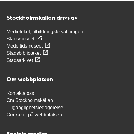
Kontakt
Stockholmskällan
Stockholmskällan drivs av
Medioteket, utbildningsförvaltningen
Stadsmuseet
Medeltidsmuseet
Stadsbiblioteket
Stadsarkivet
Om webbplatsen
Kontakta oss
Om Stockholmskällan
Tillgänglighetsredogörelse
Om kakor på webbplatsen
Sociala medier