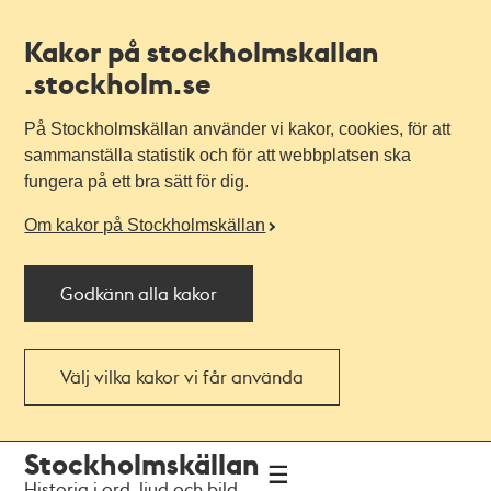
Kakor på stockholmskallan
.stockholm.se
På Stockholmskällan använder vi kakor, cookies, för att
sammanställa statistik och för att webbplatsen ska
fungera på ett bra sätt för dig.
Om kakor på Stockholmskällan
Godkänn alla kakor
Välj vilka kakor vi får använda
Till
Till
Stockholmskällan
navigationen
huvudinnehållet
Historia i ord, ljud och bild