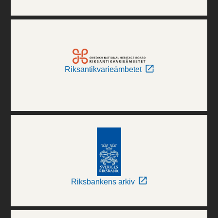
Riksantikvarieämbetet
Riksbankens arkiv