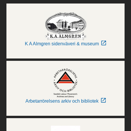
K A Almgren sidenväveri & museum
Arbetarrörelsens arkiv och bibliotek