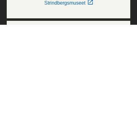
Strindbergsmuseet
Thielska Galleriet
Världskulturmuseerna