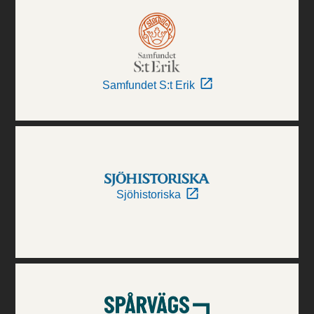
Samfundet S:t Erik
Sjöhistoriska