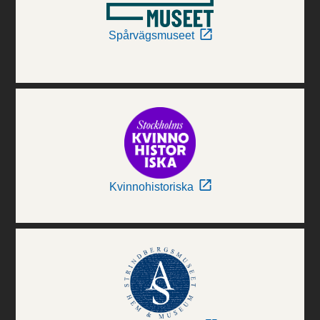
Spårvägsmuseet
Kvinnohistoriska