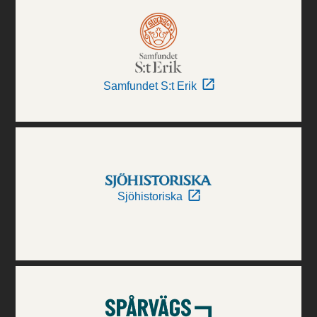
Samfundet S:t Erik
Sjöhistoriska