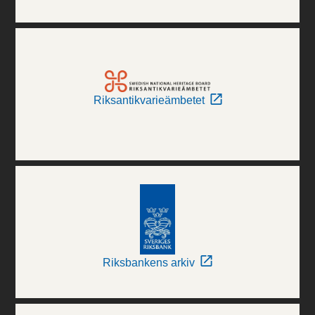
Riksantikvarieämbetet
Riksbankens arkiv