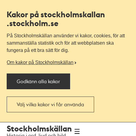
Kakor på stockholmskallan
.stockholm.se
På Stockholmskällan använder vi kakor, cookies, för att
sammanställa statistik och för att webbplatsen ska
fungera på ett bra sätt för dig.
Om kakor på Stockholmskällan
Godkänn alla kakor
Välj vilka kakor vi får använda
Till
Till
Stockholmskällan
navigationen
huvudinnehållet
Historia i ord, ljud och bild