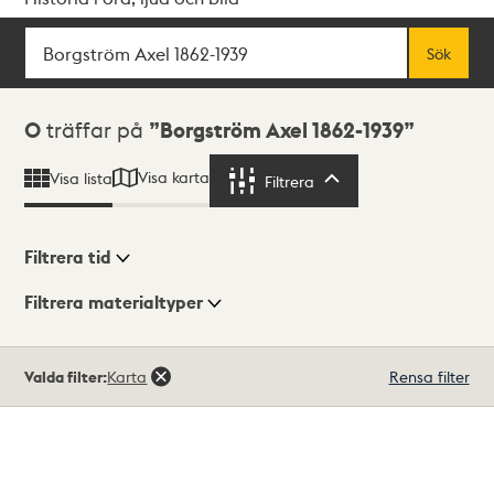
Sök
Fritextsök
Sök
Sökresultat
0
träffar på
Borgström Axel 1862-1939
Visa karta
Visa lista
Filtrera
Filtrera
Filtrera tid
Filtrera materialtyper
Visningsläge
Totalt
Valda filter:
Karta
Rensa filter
0
träffar
Lista
Karta