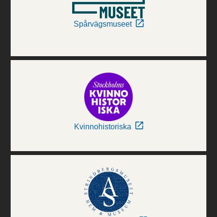
Spårvägsmuseet
Kvinnohistoriska