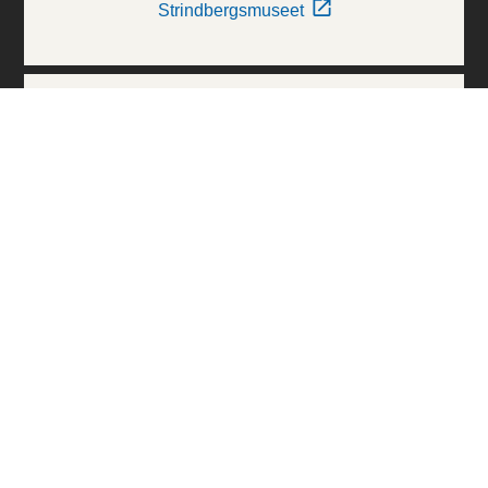
Strindbergsmuseet
Thielska Galleriet
Världskulturmuseerna