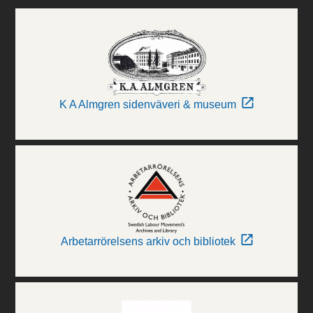
K A Almgren sidenväveri & museum
Arbetarrörelsens arkiv och bibliotek