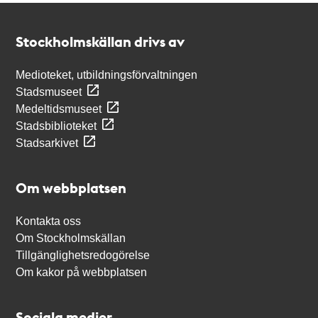
Kontakt
Stockholmskällan
Stockholmskällan drivs av
Medioteket, utbildningsförvaltningen
Stadsmuseet
Medeltidsmuseet
Stadsbiblioteket
Stadsarkivet
Om webbplatsen
Kontakta oss
Om Stockholmskällan
Tillgänglighetsredogörelse
Om kakor på webbplatsen
Sociala medier