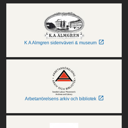
K A Almgren sidenväveri & museum
Arbetarrörelsens arkiv och bibliotek