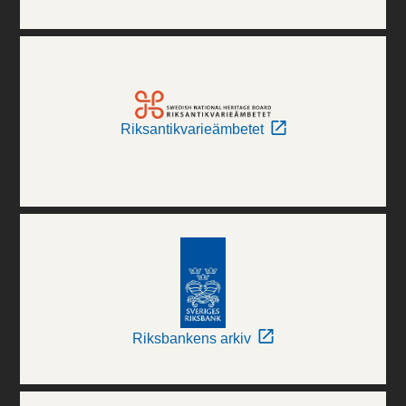
Riksantikvarieämbetet
Riksbankens arkiv