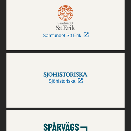
Samfundet S:t Erik
Sjöhistoriska