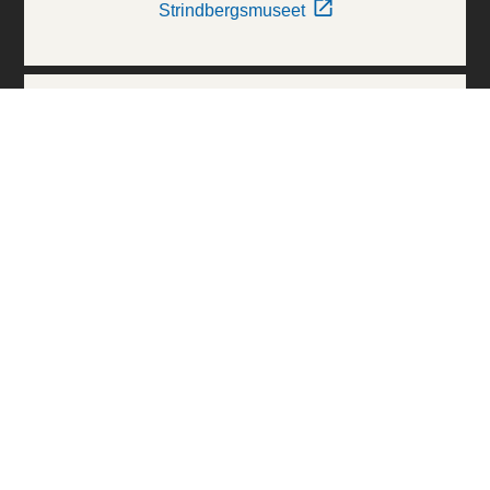
Strindbergsmuseet
Thielska Galleriet
Världskulturmuseerna