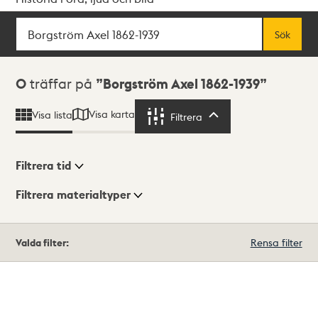
Sök
Fritextsök
Sök
Sökresultat
0
träffar på
Borgström Axel 1862-1939
Visa karta
Visa lista
Filtrera
Filtrera
Filtrera tid
Filtrera materialtyper
Visningsläge
Totalt
Valda filter:
Rensa filter
0
träffar
Lista
Karta