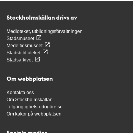
Kontakt
Stockholmskällan
Stockholmskällan drivs av
Medioteket, utbildningsförvaltningen
Stadsmuseet
Medeltidsmuseet
Stadsbiblioteket
Stadsarkivet
Om webbplatsen
Kontakta oss
Om Stockholmskällan
Tillgänglighetsredogörelse
Om kakor på webbplatsen
Sociala medier