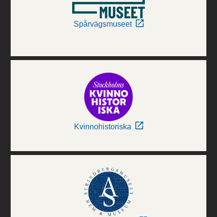
Spårvägsmuseet
Kvinnohistoriska