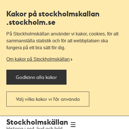
Kakor på stockholmskallan
.stockholm.se
På Stockholmskällan använder vi kakor, cookies, för att
sammanställa statistik och för att webbplatsen ska
fungera på ett bra sätt för dig.
Om kakor på Stockholmskällan
Godkänn alla kakor
Välj vilka kakor vi får använda
Till
Till
Stockholmskällan
navigationen
huvudinnehållet
Historia i ord, ljud och bild