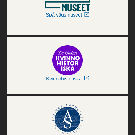
Spårvägsmuseet
Kvinnohistoriska