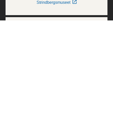
Strindbergsmuseet
Thielska Galleriet
Världskulturmuseerna