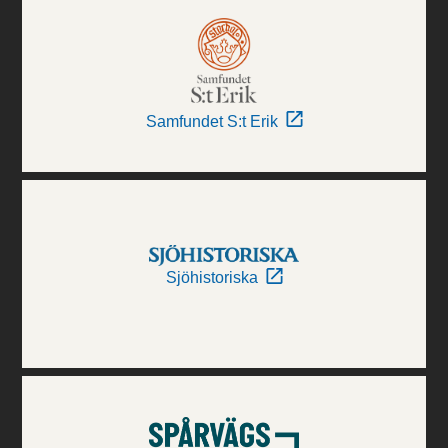
Samfundet S:t Erik
Sjöhistoriska