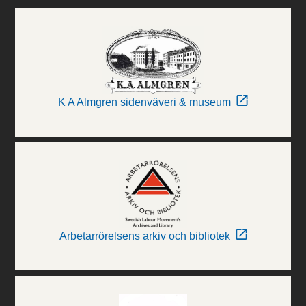
K A Almgren sidenväveri & museum
Arbetarrörelsens arkiv och bibliotek