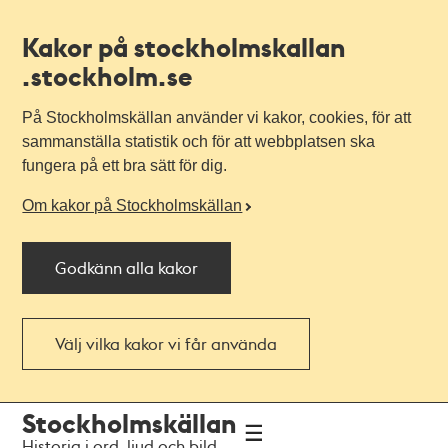
Kakor på stockholmskallan
.stockholm.se
På Stockholmskällan använder vi kakor, cookies, för att
sammanställa statistik och för att webbplatsen ska
fungera på ett bra sätt för dig.
Om kakor på Stockholmskällan
Godkänn alla kakor
Välj vilka kakor vi får använda
Till
Till
Stockholmskällan
navigationen
huvudinnehållet
Historia i ord, ljud och bild