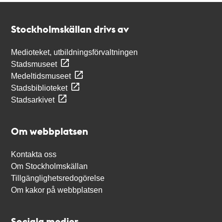
Kontakt
Stockholmskällan
Stockholmskällan drivs av
Medioteket, utbildningsförvaltningen
Stadsmuseet
Medeltidsmuseet
Stadsbiblioteket
Stadsarkivet
Om webbplatsen
Kontakta oss
Om Stockholmskällan
Tillgänglighetsredogörelse
Om kakor på webbplatsen
Sociala medier