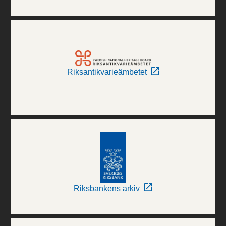
Riksantikvarieämbetet
Riksbankens arkiv