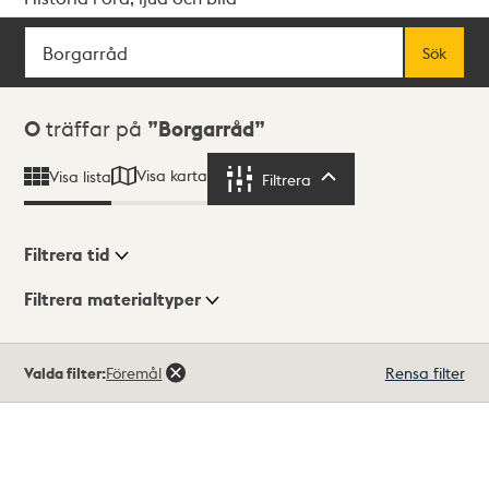
Sök
Fritextsök
Sök
Sökresultat
0
träffar på
Borgarråd
Visa karta
Visa lista
Filtrera
Filtrera
Filtrera tid
Filtrera materialtyper
Visningsläge
Totalt
Valda filter:
Föremål
Rensa filter
0
träffar
Lista
Karta